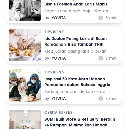
Bisnis Fashion Anda Laris Manis!
itu ucapan maaf, doa, maupun
mengungkapkan rasa bahagia.
Seperti apa model baju lebaran
2022? Perayaan Idulfitri atau Lebaran
by
YOVITA
3
min
di Indonesia selalu identik dengan
baju baru. Pakaian baru dianggap
TIPS BISNIS
sebagai lambang kesucian jiwa
Ide Jualan Paling Laris di Bulan
setelah menjalankan ibadah di bulan
Ramadhan, Bisa Tambah THR!
Ramadan.
Mau jualan paling laris di bulan
Ramadhan? Ramadhan adalah bulan
by
YOVITA
3
min
yang penuh berkah. Selain menjadi
waktu yang tepat untuk
TIPS BISNIS
mengumpulkan pahala, Ramadhan
Inspirasi 30 Kata-Kata Ucapan
juga bisa menjadi ladang rezeki bagi
Ramadhan dalam Bahasa Inggris
para pelaku usaha. Sebab, ada
beberapa kebutuhan yang hanya
Sedang mencari ide kata-kata
muncul saat Ramadhan tiba.
ucapan ramadhan dalam bahasa
by
YOVITA
3
min
Tentunya akan sayang jika Anda
inggris? Datangnya bulan suci
melewatkan kesempatan tersebut.
Ramadhan bisa menjadi momen yang
CERITA SUKSES
tepat untuk menyapa pelanggan
BUMI Bulk Store & Refillery: Beralih
Anda. Tidak harus dengan
ke Rempah, Minimalkan Limbah
mengirimkan kartu ucapan cetak,