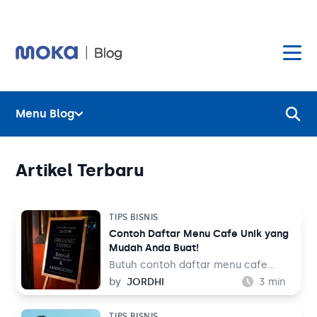
Menu Blog
Layanan
Hardware
Layanan
Artikel Terbaru
Harga
Hardware
TIPS BISNIS
Contoh Daftar Menu Cafe Unik yang
Hubungi Kami
Harga
Mudah Anda Buat!
Butuh contoh daftar menu cafe
Blog
unik? Selain sajian, arsitektur, dan
by
JORDHI
3
min
Hubungi Kami
suasana tempat, daya tarik dari
sebuah cafe yang sering luput
TIPS BISNIS