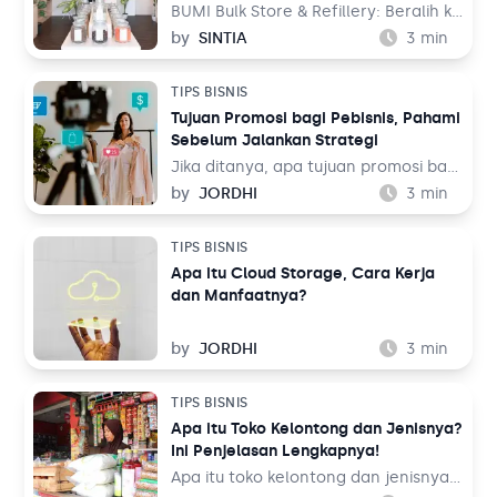
bisa juga dengan kartu digital. Anda
BUMI Bulk Store & Refillery: Beralih ke
bisa membagikannya melalui aplikasi
Rempah, Minimalkan Limbah – BUMI
by
SINTIA
3
min
chatting seperti WhatsApp, email,
Bulk Store & Refillery merupakan toko
hingga media sosial.
impian yang ingin dibangun
TIPS BISNIS
Dominique Ivonne sejak 7 tahun lalu
Tujuan Promosi bagi Pebisnis, Pahami
dan akhirnya terwujud pada 2021.
Sebelum Jalankan Strategi
Jika ditanya, apa tujuan promosi bagi
pebisnis? Mungkin jawaban paling
by
JORDHI
3
min
umum yang terlontar adalah agar
produk yang dijual laris.
TIPS BISNIS
Apa itu Cloud Storage, Cara Kerja
dan Manfaatnya?
by
JORDHI
3
min
TIPS BISNIS
Apa itu Toko Kelontong dan Jenisnya?
Ini Penjelasan Lengkapnya!
Apa itu toko kelontong dan jenisnya