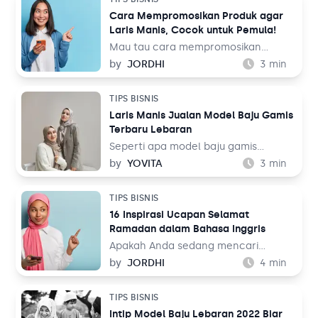
Solusi Bisnis
perhatian adalah daftar menu cafe.
Blog
Cara Mempromosikan Produk agar
Laris Manis, Cocok untuk Pemula!
Tambahan
Mau tau cara mempromosikan
Solusi Bisnis
produk agar laris manis? Berjualan
by
JORDHI
3
min
memang bukan perkara mudah.
Tambahan
Mulai dari riset, memilih produk yang
TIPS BISNIS
akan dijual, memilih vendor, dan
Laris Manis Jualan Model Baju Gamis
terakhir yang mungkin jadi
Terbaru Lebaran
Kategori Blog
tantangan terbesar adalah cara
mempromosikan produk.
Seperti apa model baju gamis
terbaru Lebaran? Baju gamis adalah
by
YOVITA
3
min
sejenis baju kurung terusan. Di
Indonesia, baju gamis menjadi salah
TIPS BISNIS
satu busana Lebaran yang banyak
16 Inspirasi Ucapan Selamat
digunakan oleh kaum perempuan.
Ramadan dalam Bahasa Inggris
Sebab, pakaian tersebut memiliki
potongan yang sederhana dan tidak
Apakah Anda sedang mencari
menonjolkan lekuk tubuh. Selain itu,
inspirasi ucapan selamat Ramadan
by
JORDHI
4
min
gamis juga relatif mudah untuk mix
dalam bahasa Inggris? Selain
and match dengan aksesoris
beramal dan beribadah, bulan suci
TIPS BISNIS
tambahan dan tentunya dengan
Ramadan juga jadi waktu yang tepat
Intip Model Baju Lebaran 2022 Biar
hijab.
untuk saling mengucap salam. Baik