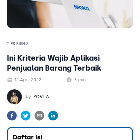
Solusi Bisnis
Blog
Tambahan
Solusi Bisnis
Tambahan
TIPS BISNIS
Ini Kriteria Wajib Aplikasi
Kategori Blog
Penjualan Barang Terbaik
12 April 2022
3
min
Yovita
by
YOVITA
Daftar Isi