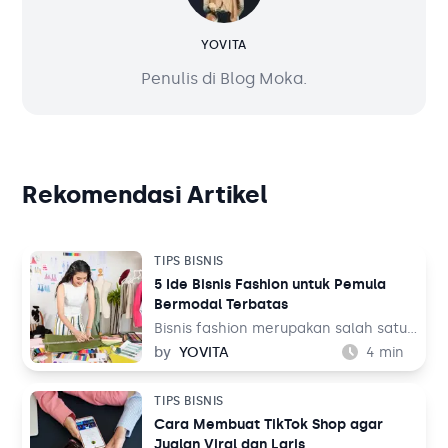
YOVITA
Penulis di Blog Moka.
Rekomendasi Artikel
TIPS BISNIS
5 Ide Bisnis Fashion untuk Pemula
Bermodal Terbatas
Bisnis fashion merupakan salah satu
bisnis yang tak akan pernah mati.
by
YOVITA
4
min
Sebab, pada dasarnya setiap orang
memerlukan pakaian untuk
TIPS BISNIS
kehidupan sehari-hari mereka, baik
Cara Membuat TikTok Shop agar
untuk bekerja maupun aktivitas
Jualan Viral dan Laris