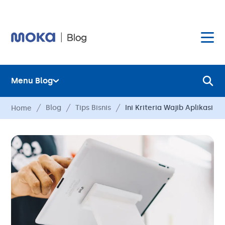
Menu Blog
Layanan
Blog
Tips Bisnis
Ini Kriteria Wajib Aplikasi P
Home
Hardware
Layanan
Harga
Hardware
Hubungi Kami
Harga
Blog
Hubungi Kami