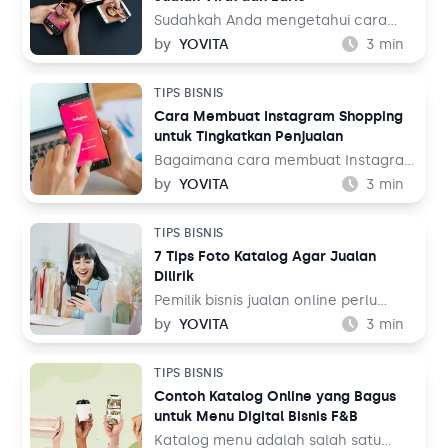
lainnya. Tentu ini jadi peluang bisnis
yang menjanjikan dari waktu ke
Sudahkah Anda mengetahui cara
waktu.
membuat TikTok Shop? TikTok
by
YOVITA
3
min
merupakan salah satu media sosial
yang populer akhir-akhir ini. Media
TIPS BISNIS
sosial yang menampilkan konten
Cara Membuat Instagram Shopping
audio visual tersebut dinilai menarik
untuk Tingkatkan Penjualan
karena menampilkan beragam tema,
mulai dari hiburan, resep makanan,
Bagaimana cara membuat Instagram
hingga pengetahuan. Bahkan media
Shopping? Instagram adalah salah
by
YOVITA
3
min
sosial ini juga bisa digunakan untuk
satu media sosial populer saat ini
berjualan melalui fitur TikTok Shop.
dengan pengguna lebih dari 1 miliar
TIPS BISNIS
Lalu, bagaimana cara membuatnya
orang di seluruh dunia. Dalam
7 Tips Foto Katalog Agar Jualan
untuk jualan online?
perspektif bisnis, hal ini tentu menjadi
Dilirik
sebuah keuntungan.
Pemilik bisnis jualan online perlu
belajar tentang fotografi produk
by
YOVITA
3
min
agar bisa menghasilkan foto yang
menarik pengunjung untuk membeli
TIPS BISNIS
barang dagangan. Foto katalog tidak
Contoh Katalog Online yang Bagus
bisa dilakukan sembarangan dan asal
untuk Menu Digital Bisnis F&B
upload ke tempat jualan. Saat
berbelanja, pengunjung toko online
Katalog menu adalah salah satu