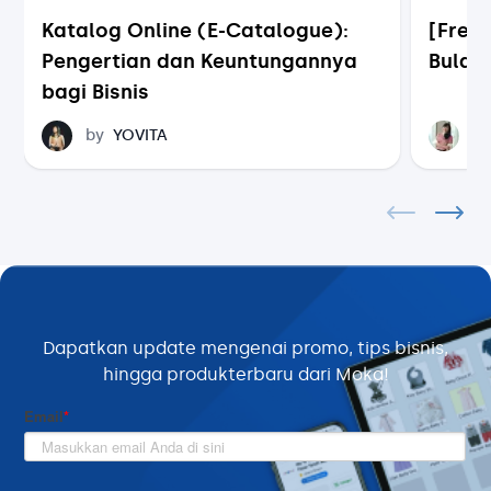
Katalog Online (E-Catalogue):
[Free 
Pengertian dan Keuntungannya
Bulan
bagi Bisnis
Yovita
Sintia
by
YOVITA
b
Dapatkan update mengenai promo, tips bisnis,
hingga produk
terbaru dari Moka!