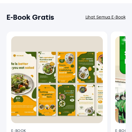
Keuangan Sri Mulyani pada 2024 lalu,
potensi kerugian pasar gelap
E-Book Gratis
terhadap negara bisa mencapai
Lihat Semua E-Book
Rp3,9 triliun. Pada…
E-BOOK
E-BOOK