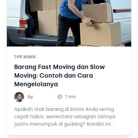
Hubungi Kami
Blog
Solusi Bisnis
Tambahan
TIPS BISNIS
Barang Fast Moving dan Slow
Kategori Blog
Moving: Contoh dan Cara
Mengelolanya
by
7
min
Apakah stok barang di bisnis Anda sering
cepat habis, sementara sebagian lainnya
justru menumpuk di gudang? Kondisi ini
biasanya berkaitan dengan kategori barang