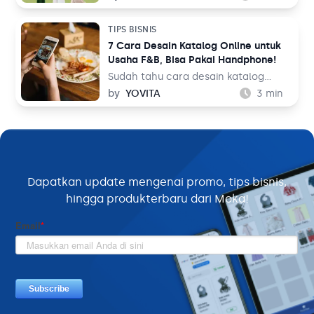
dengan toko sebelah, tetapi juga
Tidak hanya memudahkan pelanggan
membandingkan foto katalog yang
untuk melihat hidangan yang akan
TIPS BISNIS
ada.
mereka pesan, tapi katalog menu
7 Cara Desain Katalog Online untuk
juga bisa menjadi sarana
Usaha F&B, Bisa Pakai Handphone!
membangun image untuk bisnis Anda.
Oleh karena itu, mendesain katalog
Sudah tahu cara desain katalog
menu menjadi hal yang perlu
online? Sebagai pemilik bisnis F&B,
by
YOVITA
3
min
dipikirkan secara matang dan
Anda perlu memperkenalkan
maksimal.
hidangan yang Anda jual dengan
baik ke pelanggan. Sebelum
memesan dan menikmatinya,
pelanggan akan terlebih dulu
mengenal hidangan melalui buku
Dapatkan update mengenai promo, tips bisnis,
menu yang mereka lihat. Namun,
hingga produk
terbaru dari Moka!
seiring perkembangan teknologi,
buku menu saat ini tidak harus
berbentuk fisik.