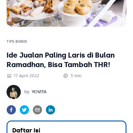
Solusi Bisnis
Blog
Tambahan
Solusi Bisnis
Tambahan
TIPS BISNIS
Ide Jualan Paling Laris di Bulan
Kategori Blog
Ramadhan, Bisa Tambah THR!
17 April 2022
3
min
Yovita
by
YOVITA
Daftar Isi