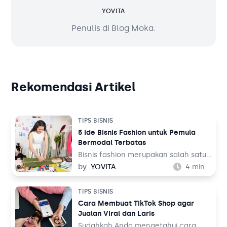
YOVITA
Penulis di Blog Moka.
Rekomendasi Artikel
TIPS BISNIS
5 Ide Bisnis Fashion untuk Pemula
Bermodal Terbatas
Bisnis fashion merupakan salah satu
bisnis yang tak akan pernah mati.
by
YOVITA
4
min
Sebab, pada dasarnya setiap orang
memerlukan pakaian untuk
TIPS BISNIS
kehidupan sehari-hari mereka, baik
Cara Membuat TikTok Shop agar
untuk bekerja maupun aktivitas
Jualan Viral dan Laris
lainnya. Tentu ini jadi peluang bisnis
yang menjanjikan dari waktu ke
Sudahkah Anda mengetahui cara