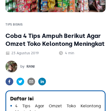
Solusi Bisnis
Blog
Tambahan
Solusi Bisnis
TIPS BISNIS
Tambahan
Coba 4 Tips Ampuh Berikut Agar
Omzet Toko Kelontong Meningkat
Kategori Blog
23 Agustus 2019
4
min
Rani
by
RANI
Daftar Isi
4 Tips Agar Omzet Toko Kelontong