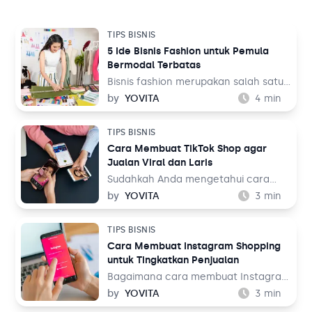
TIPS BISNIS
5 Ide Bisnis Fashion untuk Pemula
Bermodal Terbatas
Bisnis fashion merupakan salah satu
bisnis yang tak akan pernah mati.
by
YOVITA
4
min
Sebab, pada dasarnya setiap orang
memerlukan pakaian untuk
TIPS BISNIS
kehidupan sehari-hari mereka, baik
Cara Membuat TikTok Shop agar
untuk bekerja maupun aktivitas
Jualan Viral dan Laris
lainnya. Tentu ini jadi peluang bisnis
yang menjanjikan dari waktu ke
Sudahkah Anda mengetahui cara
waktu.
membuat TikTok Shop? TikTok
by
YOVITA
3
min
merupakan salah satu media sosial
yang populer akhir-akhir ini. Media
TIPS BISNIS
sosial yang menampilkan konten
Cara Membuat Instagram Shopping
audio visual tersebut dinilai menarik
untuk Tingkatkan Penjualan
karena menampilkan beragam tema,
mulai dari hiburan, resep makanan,
Bagaimana cara membuat Instagram
hingga pengetahuan. Bahkan media
Shopping? Instagram adalah salah
by
YOVITA
3
min
sosial ini juga bisa digunakan untuk
satu media sosial populer saat ini