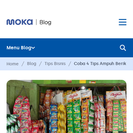
Menu Blog
Layanan
Blog
Tips Bisnis
Coba 4 Tips Ampuh Berikut
Home
Hardware
Layanan
Harga
Hardware
Hubungi Kami
Harga
Blog
Hubungi Kami