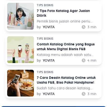
berjualan melalui fitur TikTok Shop.
dengan pengguna lebih dari 1 miliar
TIPS BISNIS
Lalu, bagaimana cara membuatnya
orang di seluruh dunia. Dalam
7 Tips Foto Katalog Agar Jualan
untuk jualan online?
perspektif bisnis, hal ini tentu menjadi
Dilirik
sebuah keuntungan.
Pemilik bisnis jualan online perlu
belajar tentang fotografi produk
by
YOVITA
3
min
agar bisa menghasilkan foto yang
menarik pengunjung untuk membeli
TIPS BISNIS
barang dagangan. Foto katalog tidak
Contoh Katalog Online yang Bagus
bisa dilakukan sembarangan dan asal
untuk Menu Digital Bisnis F&B
upload ke tempat jualan. Saat
berbelanja, pengunjung toko online
Katalog menu adalah salah satu
bukan hanya membandingkan harga
elemen penting dalam bisnis F&B.
by
YOVITA
4
min
dengan toko sebelah, tetapi juga
Tidak hanya memudahkan pelanggan
membandingkan foto katalog yang
untuk melihat hidangan yang akan
TIPS BISNIS
ada.
mereka pesan, tapi katalog menu
7 Cara Desain Katalog Online untuk
juga bisa menjadi sarana
Usaha F&B, Bisa Pakai Handphone!
membangun image untuk bisnis Anda.
Oleh karena itu, mendesain katalog
Sudah tahu cara desain katalog
menu menjadi hal yang perlu
online? Sebagai pemilik bisnis F&B,
by
YOVITA
3
min
dipikirkan secara matang dan
Anda perlu memperkenalkan
maksimal.
hidangan yang Anda jual dengan