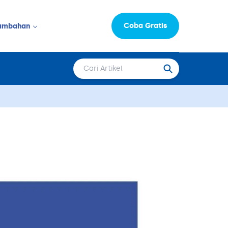
Coba Gratis
ambahan
Informasi Perusahaan
LAINNYA
Moka Learning Hub
Capital
epat Saji
FAQ
Karir
 & Salon