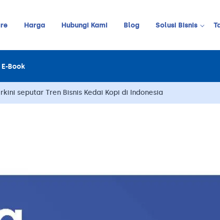
re
Harga
Hubungi Kami
Blog
Solusi Bisnis
T
Kedai Kopi
E-Book
LINE
JUALAN ONLINE
Restoran
Online Order Management
kini seputar Tren Bisnis Kedai Kopi di Indonesia
Restoran C
Retail
Barbershop
Pelanggan
Stok
Meja
Karyawan