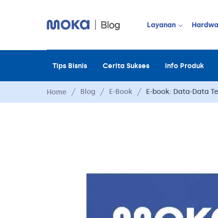
Layanan
Hardwa
Tips Bisnis
Cerita Sukses
Info Produk
JUALAN OFF
Point of Sale
Blog
E-Book
E-book: Data-Data Ter
Home
Payment
Moka Order
Manajemen 
Manajemen 
Manajemen 
Manajemen 