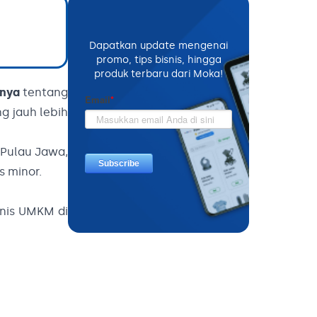
Dapatkan update mengenai
promo, tips bisnis, hingga
produk terbaru dari Moka!
mnya
tentang
ng jauh lebih
 Pulau Jawa,
s minor.
snis UMKM di