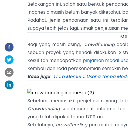
Belakangan ini, salah satu bentuk pendana
Indonesia masih belum banyak diketahui, b
Padahal, jenis pendanaan satu ini terbi
supaya lebih jelas lagi, simak penjelasan 
Me
Bagi yang masih asing,
crowdfunding
adala
sebuah proyek yang hendak dilakukan. Sist
kesulitan mendapatkan
pinjaman modal us
kembali dan roda perekonomian semakin b
Baca juga
:
Cara Memulai Usaha Tanpa Moda
Sebelum memasuki penjelasan yang leb
Crowdfunding
sudah muncul duluan di luar
yang telah dipakai tahun 1700-an.
Setelahnya,
crowdfunding
pun mulai menyeba