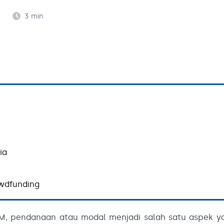
3
min
ia
wdfunding
KM, pendanaan atau modal menjadi salah satu aspek y