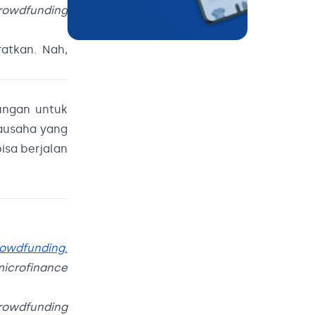
rowdfunding
atkan. Nah,
ungan untuk
rausaha yang
isa berjalan
rowdfunding
.
icrofinance
rowdfunding