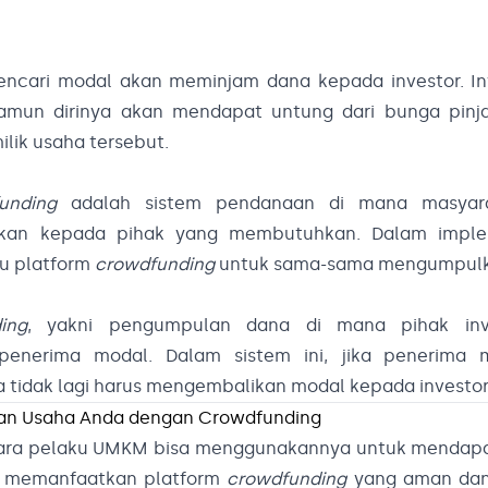
encari modal akan meminjam dana kepada investor. In
namun dirinya akan mendapat untung dari bunga pinj
lik usaha tersebut.
unding
adalah sistem pendanaan di mana masyar
urkan kepada pihak yang membutuhkan. Dalam imple
u platform
crowdfunding
untuk sama-sama mengumpulk
ing
, yakni pengumpulan dana di mana pihak inv
 penerima modal. Dalam sistem ini, jika penerima 
 tidak lagi harus mengembalikan modal kepada investor
n Usaha Anda dengan Crowdfunding
para pelaku UMKM bisa menggunakannya untuk mendap
nda memanfaatkan platform
crowdfunding
yang aman dan