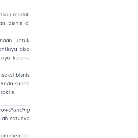
tkan modal.
n bisnis di
naan untuk
ntinya bisa
caya karena
saksi bisnis
n Anda sudah
aktis.
rowdfunding
lah satunya
alam mencari