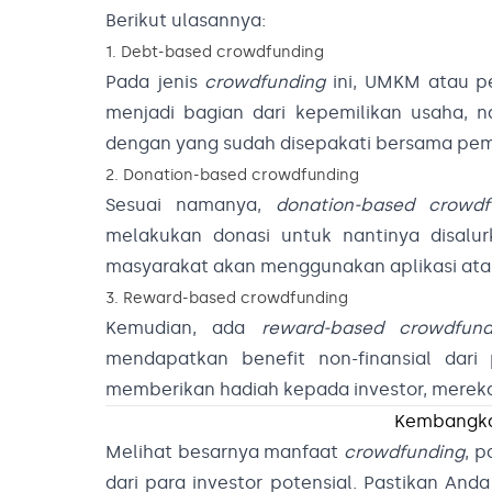
Berikut ulasannya:
1. Debt-based crowdfunding
Pada jenis
crowdfunding
ini, UMKM atau p
menjadi bagian dari kepemilikan usaha, 
dengan yang sudah disepakati bersama pemi
2. Donation-based crowdfunding
Sesuai namanya,
donation-based crowdf
melakukan donasi untuk nantinya disal
masyarakat akan menggunakan aplikasi ata
3. Reward-based crowdfunding
Kemudian, ada
reward-based crowdfund
mendapatkan benefit non-finansial dari
memberikan hadiah kepada investor, mereka
Kembangka
Melihat besarnya manfaat
crowdfunding
, 
dari para investor potensial. Pastikan A