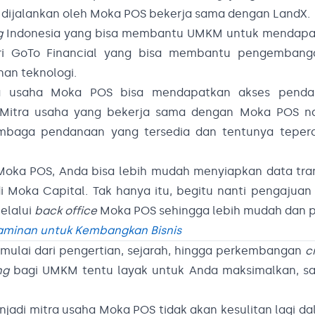
g dijalankan oleh Moka POS bekerja sama dengan LandX.
g
Indonesia yang bisa membantu UMKM untuk mendapa
i GoTo Financial yang bisa membantu pengembanga
nan teknologi.
ra usaha Moka POS bisa mendapatkan akses penda
Mitra usaha yang bekerja sama dengan Moka POS na
baga pendanaan yang tersedia dan tentunya teper
oka POS, Anda bisa lebih mudah menyiapkan data tran
 Moka Capital. Tak hanya itu, begitu nanti pengajua
elalui
back office
Moka POS sehingga lebih mudah dan pr
aminan untuk Kembangkan Bisnis
mulai dari pengertian, sejarah, hingga perkembangan
c
ng
bagi UMKM tentu layak untuk Anda maksimalkan, sa
jadi mitra usaha Moka POS tidak akan kesulitan lagi d