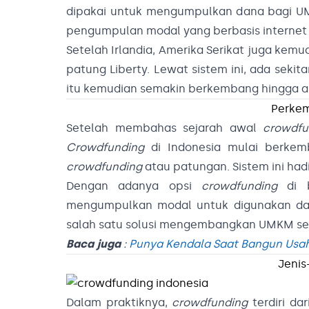
dipakai untuk mengumpulkan dana bagi UMK
pengumpulan modal yang berbasis internet
Setelah Irlandia, Amerika Serikat juga ke
patung Liberty. Lewat sistem ini, ada se
itu kemudian semakin berkembang hingga ak
Perkem
Setelah membahas sejarah awal
crowdfu
Crowdfunding
di Indonesia mulai berke
crowdfunding
atau patungan. Sistem ini hadi
Dengan adanya opsi
crowdfunding
di b
mengumpulkan modal untuk digunakan dala
salah satu solusi mengembangkan UMKM sec
Baca juga
:
Punya Kendala Saat Bangun Usah
Jenis
Dalam praktiknya,
crowdfunding
terdiri d