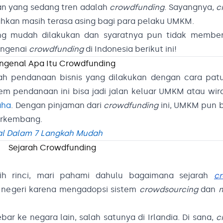
an yang sedang tren adalah
crowdfunding
. Sayangnya,
c
ahkan masih terasa asing bagi para pelaku UMKM.
lang mudah dilakukan dan syaratnya pun tidak member
mengenai
crowdfunding
di Indonesia berikut ini!
ngenal Apa Itu Crowdfunding
h pendanaan bisnis yang dilakukan dengan cara pat
em pendanaan ini bisa jadi jalan keluar UMKM atau wi
aha
. Dengan pinjaman dari
crowdfunding
ini, UMKM pun b
erkembang.
l Dalam 7 Langkah Mudah
Sejarah Crowdfunding
ih rinci, mari pahami dahulu bagaimana
sejarah
c
 negeri karena mengadopsi sistem
crowdsourcing
dan
m
r ke negara lain, salah satunya di Irlandia. Di sana,
c