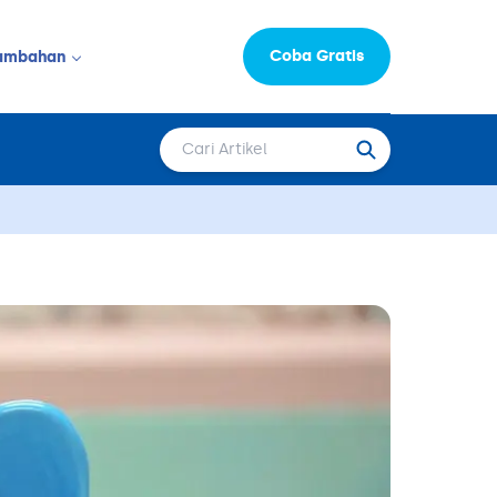
Coba Gratis
ambahan
Informasi Perusahaan
LAINNYA
Moka Learning Hub
Capital
epat Saji
FAQ
Karir
 & Salon