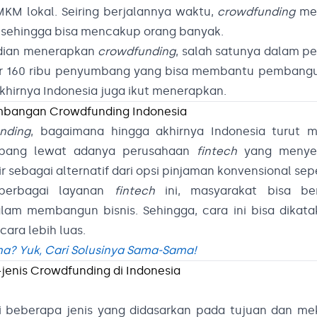
M lokal. Seiring berjalannya waktu,
crowdfunding
men
 sehingga bisa mencakup orang banyak.
mudian menerapkan
crowdfunding
, salah satunya dalam 
kitar 160 ribu penyumbang yang bisa membantu pembang
hirnya Indonesia juga ikut menerapkan.
bangan Crowdfunding Indonesia
nding
, bagaimana hingga akhirnya Indonesia turut 
mbang lewat adanya perusahaan
fintech
yang menye
r sebagai alternatif dari opsi pinjaman konvensional sep
erbagai layanan
fintech
ini, masyarakat bisa be
m membangun bisnis. Sehingga, cara ini bisa dikata
ara lebih luas.
a? Yuk, Cari Solusinya Sama-Sama!
-jenis Crowdfunding di Indonesia
ari beberapa jenis yang didasarkan pada tujuan dan m