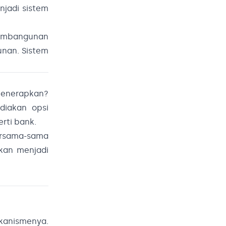
jadi sistem
pembangunan
unan. Sistem
menerapkan?
diakan opsi
erti bank.
rsama-sama
kan menjadi
ekanismenya.