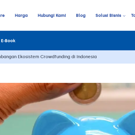
re
Harga
Hubungi Kami
Blog
Solusi Bisnis
T
Kedai Kopi
E-Book
LINE
JUALAN ONLINE
Restoran
Online Order Management
bangan Ekosistem Crowdfunding di Indonesia
Restoran C
Retail
Barbershop
Pelanggan
Stok
Meja
Karyawan