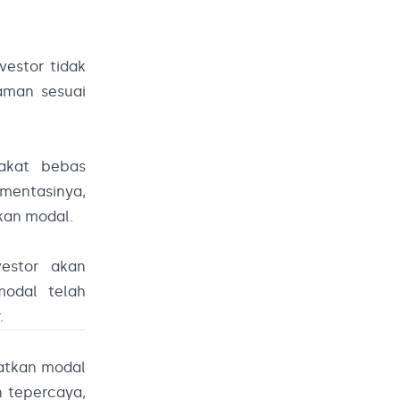
vestor tidak
aman sesuai
akat bebas
mentasinya,
an modal.
estor akan
modal telah
.
atkan modal
 tepercaya,