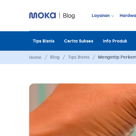
Layanan
Hardwa
Tips Bisnis
Cerita Sukses
Info Produk
JUALAN OFF
Point of Sale
Blog
Tips Bisnis
Mengintip Perkem
Home
Payment
Moka Order
Manajemen 
Manajemen 
Manajemen 
Manajemen 