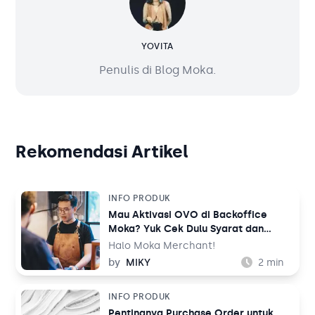
YOVITA
Penulis di Blog Moka.
Rekomendasi Artikel
INFO PRODUK
Mau Aktivasi OVO di Backoffice
Moka? Yuk Cek Dulu Syarat dan
Ketentuannya
Halo Moka Merchant!
by
MIKY
2
min
INFO PRODUK
Pentingnya Purchase Order untuk