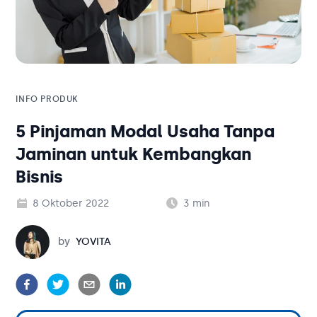
Solusi Bisnis
Blog
Tambahan
Solusi Bisnis
Tambahan
INFO PRODUK
5 Pinjaman Modal Usaha Tanpa
Kategori Blog
Jaminan untuk Kembangkan
Bisnis
8 Oktober 2022
3
min
Yovita
by
YOVITA