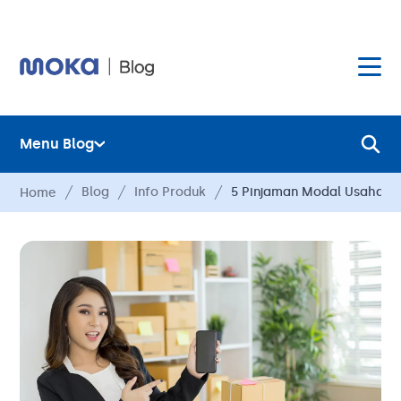
Menu Blog
Layanan
Blog
Info Produk
5 Pinjaman Modal Usaha T
Home
Hardware
Layanan
Harga
Hardware
Hubungi Kami
Harga
Blog
Hubungi Kami