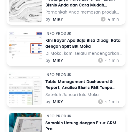
Bisnis Anda dan Cara Mudah
Membuatnya
Pernahkah Anda memesan produk
dalam jumlah yang relatif besar,
by
MIKY
4
min
namun ketika produknya tiba,
jumlahnya tidak sesuai dengan yang
INFO PRODUK
Anda pesan di awal? Salah satu
Kini Bayar Apa Saja Bisa Dibagi Rata
strateginya adalah dengan membuat
dengan Split Bill Moka
purchase order. Purchase order ini
kemudian akan menjadi bukti untuk
Di Moka, kami selalu mendengarkan
menagih apa yang tidak atau kurang
saran dan kritik Anda agar kami terus
by
MIKY
< 1
min
sesuai dengan perjanjian di awal.
meningkatkan aplikasi kasir terdepan
untuk bisnis Anda. Untuk itu, kami
INFO PRODUK
menghadirkan fitur Split Bill kepada
Table Management Dashboard &
Anda.
Report, Analisa Bisnis F&B Tanpa
Repot
Setelah Januari lalu Moka
meluncurkan fitur Table
by
MIKY
< 1
min
Management yang dihadirkan
secara khusus untuk pelaku bisnis F&B
INFO PRODUK
full service, di Maret ini Moka
Semakin Untung dengan Fitur CRM
melakukan peningkatan agar
Pro
memudahkan Anda dalam