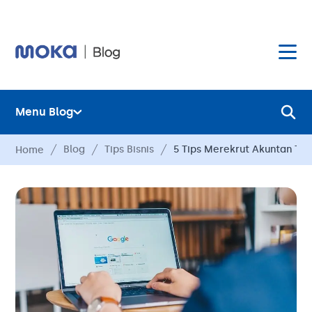
Menu Blog
Layanan
Blog
Tips Bisnis
5 Tips Merekrut Akuntan Ter
Home
Hardware
Layanan
Harga
Hardware
Hubungi Kami
Harga
Blog
Hubungi Kami