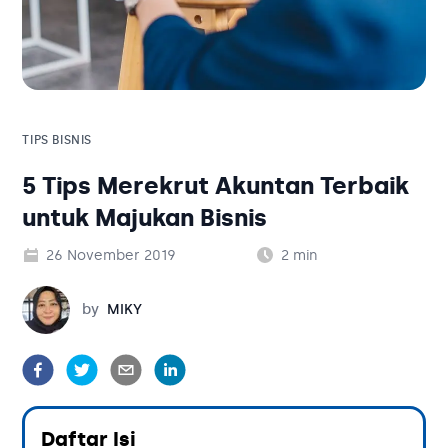
Solusi Bisnis
Blog
Tambahan
Solusi Bisnis
Tambahan
TIPS BISNIS
5 Tips Merekrut Akuntan Terbaik
Kategori Blog
untuk Majukan Bisnis
26 November 2019
2
min
Miky
by
MIKY
Daftar Isi