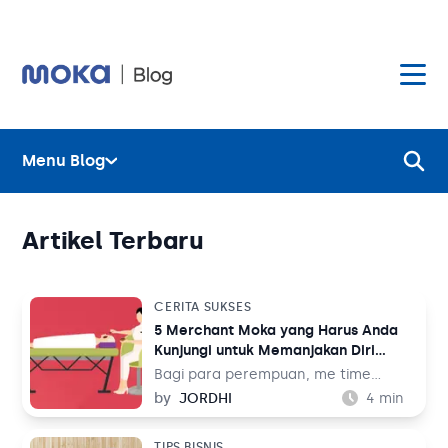
Menu Blog
Layanan
Hardware
Layanan
Artikel Terbaru
Harga
Hardware
CERITA SUKSES
5 Merchant Moka yang Harus Anda
Hubungi Kami
Harga
Kunjungi untuk Memanjakan Diri
Sendiri
Bagi para perempuan, me time
Blog
adalah salah satu kegiatan yang bisa
by
JORDHI
4
min
Hubungi Kami
memberikan apresiasi terhadap
dirinya. Apalagi bagi mereka yang
TIPS BISNIS