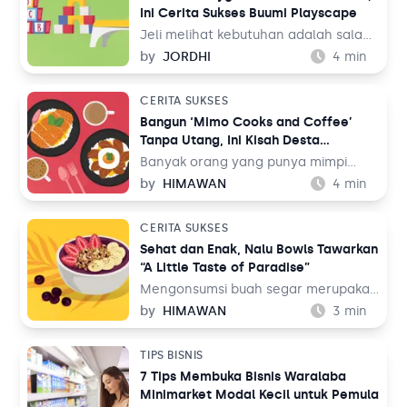
Ini Cerita Sukses Buumi Playscape
membagikan kesan mereka terhadap
hadiah yang mereka dapatkan
Jeli melihat kebutuhan adalah salah
masing-masing.
satu faktor yang menentukan
by
JORDHI
4
min
kesuksesan seorang pebisnis.
Mengetahui bahwa bisnis yang sudah
CERITA SUKSES
lebih dulu ada belum mampu
Bangun ‘Mimo Cooks and Coffee’
memenuhi kebutuhan konsumen,
Tanpa Utang, Ini Kisah Desta
juga merupakan modal berharga
Rissasanti
yang belum tentu dimiliki oleh semua
Banyak orang yang punya mimpi
pebisnis. Namun tidak dengan Erika
mendirikan bisnis namun terkendala
by
HIMAWAN
4
min
selaku pendiri dari Buumi Playscape.
dengan modal. Mereka merasa kalau
visi besar yang telah mereka
CERITA SUKSES
rancang harus dieksekusi dengan
Sehat dan Enak, Nalu Bowls Tawarkan
megah supaya bisa cepat balik
“A Little Taste of Paradise”
modal. Namun ternyata, bukan jalan
ini yang ditempuh oleh Desta
Mengonsumsi buah segar merupakan
Rissasanti untuku mewujudkan Mimo
salah satu gaya hidup sehat yang
by
HIMAWAN
3
min
Cooks and Coffee.
perlu dilakukan selain berolahraga.
Terdapat berbagai macam cara
TIPS BISNIS
untuk bisa menikmati memakan buah
7 Tips Membuka Bisnis Waralaba
segar, salah satunya adalah
Minimarket Modal Kecil untuk Pemula
smoothie bowl. Smoothie bowl