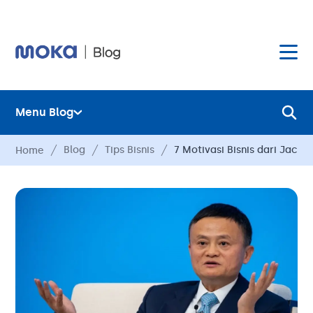
Menu Blog
Layanan
Blog
Tips Bisnis
7 Motivasi Bisnis dari Jack 
Home
Hardware
Layanan
Harga
Hardware
Hubungi Kami
Harga
Blog
Hubungi Kami