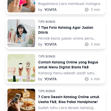
mulai dari hiburan, resep makanan,
Bagaimana cara membuat Instagram
hingga pengetahuan. Bahkan media
Shopping? Instagram adalah salah
by
YOVITA
3
min
sosial ini juga bisa digunakan untuk
satu media sosial populer saat ini
berjualan melalui fitur TikTok Shop.
dengan pengguna lebih dari 1 miliar
TIPS BISNIS
Lalu, bagaimana cara membuatnya
orang di seluruh dunia. Dalam
7 Tips Foto Katalog Agar Jualan
untuk jualan online?
perspektif bisnis, hal ini tentu menjadi
Dilirik
sebuah keuntungan.
Pemilik bisnis jualan online perlu
belajar tentang fotografi produk
by
YOVITA
3
min
agar bisa menghasilkan foto yang
menarik pengunjung untuk membeli
TIPS BISNIS
barang dagangan. Foto katalog tidak
Contoh Katalog Online yang Bagus
bisa dilakukan sembarangan dan asal
untuk Menu Digital Bisnis F&B
upload ke tempat jualan. Saat
berbelanja, pengunjung toko online
Katalog menu adalah salah satu
bukan hanya membandingkan harga
elemen penting dalam bisnis F&B.
by
YOVITA
4
min
dengan toko sebelah, tetapi juga
Tidak hanya memudahkan pelanggan
membandingkan foto katalog yang
untuk melihat hidangan yang akan
TIPS BISNIS
ada.
mereka pesan, tapi katalog menu
7 Cara Desain Katalog Online untuk
juga bisa menjadi sarana
Usaha F&B, Bisa Pakai Handphone!
membangun image untuk bisnis Anda.
Oleh karena itu, mendesain katalog
Sudah tahu cara desain katalog