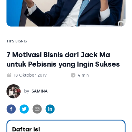
Solusi Bisnis
Blog
Tambahan
Solusi Bisnis
Tambahan
TIPS BISNIS
7 Motivasi Bisnis dari Jack Ma
Kategori Blog
untuk Pebisnis yang Ingin Sukses
18 Oktober 2019
4
min
Samina
by
SAMINA
Daftar Isi