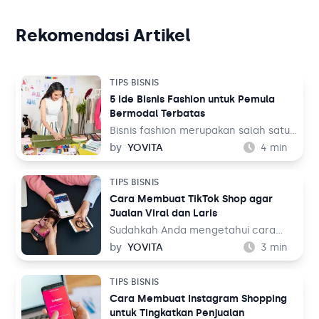
Rekomendasi Artikel
TIPS BISNIS
5 Ide Bisnis Fashion untuk Pemula
Bermodal Terbatas
Bisnis fashion merupakan salah satu
bisnis yang tak akan pernah mati.
by
YOVITA
4
min
Sebab, pada dasarnya setiap orang
memerlukan pakaian untuk
TIPS BISNIS
kehidupan sehari-hari mereka, baik
Cara Membuat TikTok Shop agar
untuk bekerja maupun aktivitas
Jualan Viral dan Laris
lainnya. Tentu ini jadi peluang bisnis
yang menjanjikan dari waktu ke
Sudahkah Anda mengetahui cara
waktu.
membuat TikTok Shop? TikTok
by
YOVITA
3
min
merupakan salah satu media sosial
yang populer akhir-akhir ini. Media
TIPS BISNIS
sosial yang menampilkan konten
Cara Membuat Instagram Shopping
audio visual tersebut dinilai menarik
untuk Tingkatkan Penjualan
karena menampilkan beragam tema,