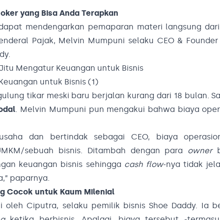
 Joker yang Bisa Anda Terapkan
r dapat mendengarkan pemaparan materi langsung dari
enderal Pajak, Melvin Mumpuni selaku CEO & Founder 
dy.
 Jitu Mengatur Keuangan untuk Bisnis
 gulung tikar meski baru berjalan kurang dari 18 bulan. S
odal
. Melvin Mumpuni pun mengakui bahwa biaya opera
saha dan bertindak sebagai CEO, biaya operasion
UMKM/sebuah bisnis. Ditambah dengan para
owner
gan keuangan bisnis sehingga
cash flow
-nya tidak jel
a,” paparnya.
ang Cocok untuk Kaum Milenial
oleh Ciputra, selaku pemilik bisnis Shoe Daddy. Ia be
ng
ketika berbisnis. Apalagi, biaya tersebut -terma