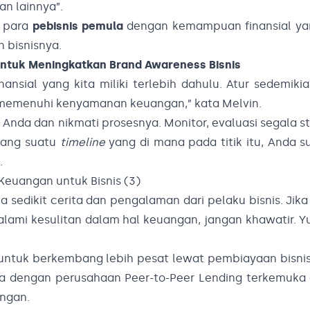
n lainnya”.
i para
pebisnis pemula
dengan kemampuan finansial yan
 bisnisnya.
untuk Meningkatkan Brand Awareness Bisnis
sial yang kita miliki terlebih dahulu. Atur sedemiki
menuhi kenyamanan keuangan,” kata Melvin.
a dan nikmati prosesnya. Monitor, evaluasi segala str
asang suatu
timeline
yang di mana pada titik itu, Anda 
.
a sedikit cerita dan pengalaman dari pelaku bisnis. Jik
lami kesulitan dalam hal keuangan, jangan khawatir. Y
tuk berkembang lebih pesat lewat pembiayaan bisnis
a dengan perusahaan Peer-to-Peer Lending terkemuka d
angan.