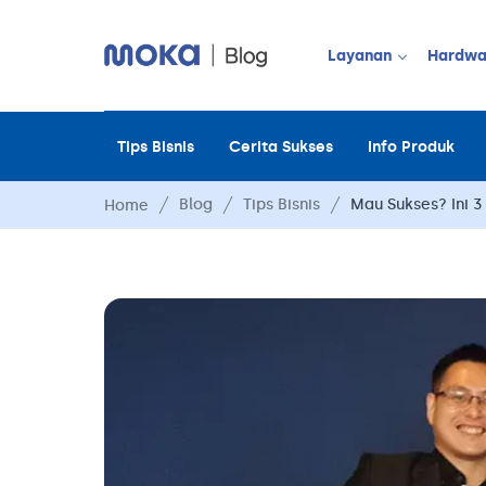
Layanan
Hardwa
Tips Bisnis
Cerita Sukses
Info Produk
JUALAN OFF
Point of Sale
Blog
Tips Bisnis
Mau Sukses? Ini 3
Home
Payment
Moka Order
Manajemen 
Manajemen 
Manajemen 
Manajemen 