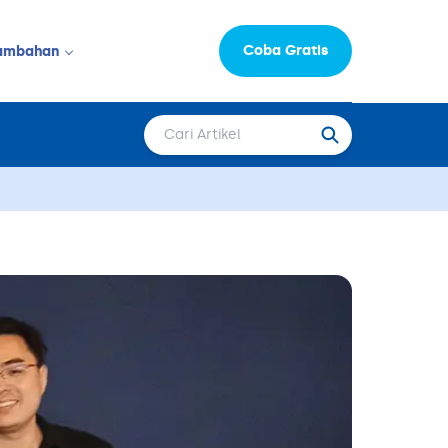
Coba Gratis
ambahan
Informasi Perusahaan
LAINNYA
Moka Learning Hub
Capital
epat Saji
FAQ
Karir
 & Salon