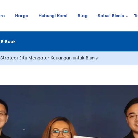
re
Harga
Hubungi Kami
Blog
Solusi Bisnis
T
Kedai Kopi
E-Book
LINE
JUALAN ONLINE
Restoran
Online Order Management
 Strategi Jitu Mengatur Keuangan untuk Bisnis
Restoran C
Retail
Barbershop
Pelanggan
Stok
Meja
Karyawan