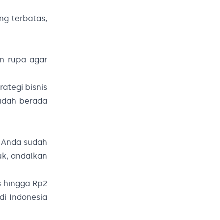
g terbatas,
an rupa agar
ategi bisnis
sudah berada
a Anda sudah
uk, andalkan
 hingga Rp2
i Indonesia