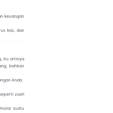
an keuangan
us kas, dan
 itu artinya
ang, bahkan
angan Anda.
seperti
cash
mulai suatu