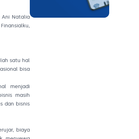
 Ani Natalia
Finansialku,
alah satu hal
sional bisa
al menjadi
bisnis masih
as dan bisnis
rujar, biaya
suk menyewa