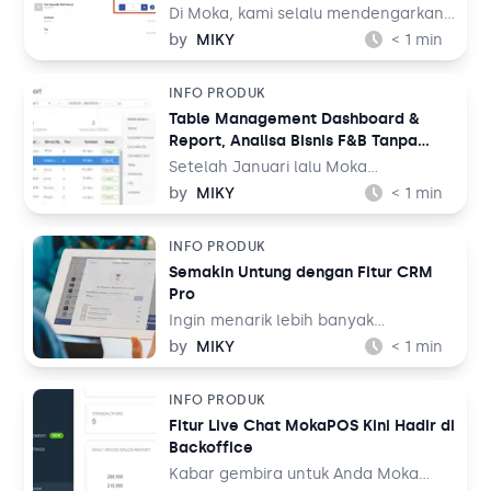
Di Moka, kami selalu mendengarkan
saran dan kritik Anda agar kami terus
by
MIKY
< 1
min
meningkatkan aplikasi kasir terdepan
untuk bisnis Anda. Untuk itu, kami
INFO PRODUK
menghadirkan fitur Split Bill kepada
Table Management Dashboard &
Anda.
Report, Analisa Bisnis F&B Tanpa
Repot
Setelah Januari lalu Moka
meluncurkan fitur Table
by
MIKY
< 1
min
Management yang dihadirkan
secara khusus untuk pelaku bisnis F&B
INFO PRODUK
full service, di Maret ini Moka
Semakin Untung dengan Fitur CRM
melakukan peningkatan agar
Pro
memudahkan Anda dalam
mengambil keputusan krusial untuk
Ingin menarik lebih banyak
bisnis Anda dengan menggunakan
pelanggan? Ingin penjualan Anda
by
MIKY
< 1
min
fitur ini.
semakin laris? Ingin mengoptimalkan
program loyalitas yang Anda miliki?
INFO PRODUK
Kini Anda tidak perlu khawatir lagi
Fitur Live Chat MokaPOS Kini Hadir di
karena Moka telah menghadirkan
Backoffice
fitur CRM yang lebih premium.
Kabar gembira untuk Anda Moka