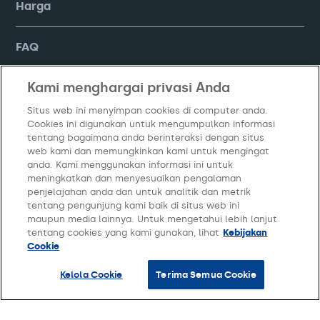
Harga
FAQ
Kami menghargai privasi Anda
Company
Situs web ini menyimpan cookies di computer anda.
Cookies ini digunakan untuk mengumpulkan informasi
tentang bagaimana anda berinteraksi dengan situs
web kami dan memungkinkan kami untuk mengingat
anda. Kami menggunakan informasi ini untuk
meningkatkan dan menyesuaikan pengalaman
penjelajahan anda dan untuk analitik dan metrik
tentang pengunjung kami baik di situs web ini
maupun media lainnya. Untuk mengetahui lebih lanjut
Kebijakan Privasi
Syarat dan Ketentuan
Kelola Cookie
tentang cookies yang kami gunakan, lihat
Kebijakan
Cookie
© Copyright
2026
PT Moka Teknologi Indonesia. All Rights Reserved.
Kelola Cookie
Terima Semua Cookie