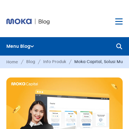
Menu Blog
Layanan
Blog
Info Produk
Moka Capital, Solusi Muda
Home
Hardware
Layanan
Harga
Hardware
Hubungi Kami
Harga
Blog
Hubungi Kami