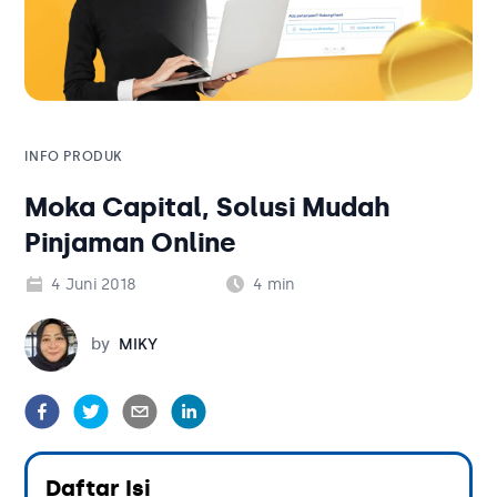
Solusi Bisnis
Blog
Tambahan
Solusi Bisnis
Tambahan
INFO PRODUK
Moka Capital, Solusi Mudah
Kategori Blog
Pinjaman Online
4 Juni 2018
4
min
Miky
by
MIKY
Daftar Isi