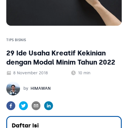
Solusi Bisnis
Blog
Tambahan
Solusi Bisnis
Tambahan
TIPS BISNIS
29 Ide Usaha Kreatif Kekinian
Kategori Blog
dengan Modal Minim Tahun 2022
8 November 2018
10
min
Himawan
by
HIMAWAN
Daftar Isi