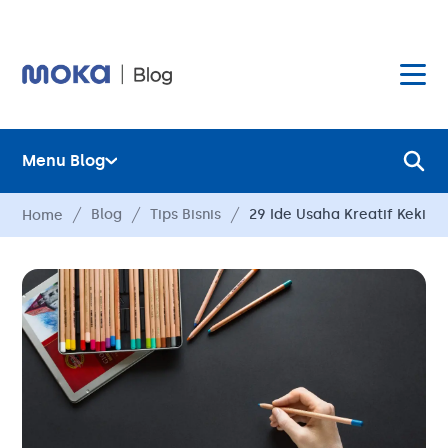
Menu Blog
Layanan
Blog
Tips Bisnis
29 Ide Usaha Kreatif Kekin
Home
Hardware
Layanan
Harga
Hardware
Hubungi Kami
Harga
Blog
Hubungi Kami