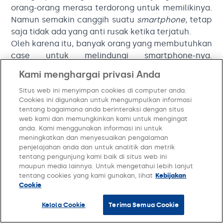
orang-orang merasa terdorong untuk memilikinya.
Namun semakin canggih suatu
smartphone
, tetap
saja tidak ada yang anti rusak ketika terjatuh.
Oleh karena itu, banyak orang yang membutuhkan
case untuk melindungi smartphone-nya.
Banyaknya orang yang membutuhkan
case
ini pun
Kami menghargai privasi Anda
dapat menjadi peluang bisnis yang bisa Anda
manfaatkan.
Situs web ini menyimpan cookies di computer anda.
Cookies ini digunakan untuk mengumpulkan informasi
Misalnya dengan menjual
case
yang bisa
tentang bagaimana anda berinteraksi dengan situs
dikostumisasi. Jadi, setiap orang bisa memiliki
web kami dan memungkinkan kami untuk mengingat
case dengan desain yang mencerminkan
anda. Kami menggunakan informasi ini untuk
meningkatkan dan menyesuaikan pengalaman
seleranya masing-masing.
penjelajahan anda dan untuk analitik dan metrik
19. Dekorasi interior
tentang pengunjung kami baik di situs web ini
maupun media lainnya. Untuk mengetahui lebih lanjut
tentang cookies yang kami gunakan, lihat
Kebijakan
Cookie
Kaum milenial kini perlahan lahan mulai
menempati
propertinya
masing-masing. Baik itu
Kelola Cookie
Terima Semua Cookie
berupa rumah, maupun apartemen.