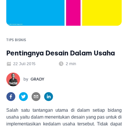
Solusi Bisnis
Blog
Tambahan
Solusi Bisnis
Tambahan
TIPS BISNIS
Pentingnya Desain Dalam Usaha
Kategori Blog
22 Juli 2015
2
min
Grady
by
GRADY
Salah satu tantangan utama di dalam setiap bidang
usaha yaitu dalam menentukan desain yang pas untuk di
implementasikan kedalam usaha tersebut. Tidak dapat