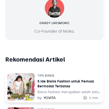
GRADY LAKSMONO
Co-Founder of Moka.
Rekomendasi Artikel
TIPS BISNIS
5 Ide Bisnis Fashion untuk Pemula
Bermodal Terbatas
Bisnis fashion merupakan salah satu
bisnis yang tak akan pernah mati.
by
YOVITA
4
min
Sebab, pada dasarnya setiap orang
memerlukan pakaian untuk