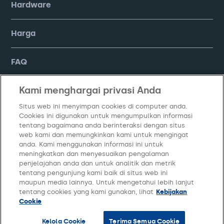
Hardware
Harga
FAQ
Kami menghargai privasi Anda
Company
Situs web ini menyimpan cookies di computer anda.
Cookies ini digunakan untuk mengumpulkan informasi
tentang bagaimana anda berinteraksi dengan situs
web kami dan memungkinkan kami untuk mengingat
anda. Kami menggunakan informasi ini untuk
meningkatkan dan menyesuaikan pengalaman
penjelajahan anda dan untuk analitik dan metrik
tentang pengunjung kami baik di situs web ini
maupun media lainnya. Untuk mengetahui lebih lanjut
Kebijakan Privasi
Syarat dan Ketentuan
Kelola Cookie
tentang cookies yang kami gunakan, lihat
Kebijakan
Cookie
© Copyright
2026
PT Moka Teknologi Indonesia. All Rights Reserved.
Kelola Cookie
Terima Semua Cookie