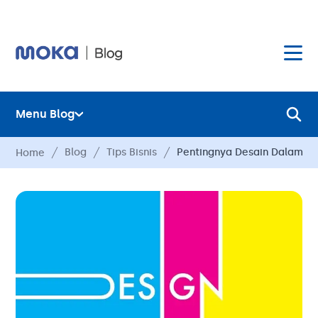
Menu Blog
Layanan
Blog
Tips Bisnis
Pentingnya Desain Dalam U
Home
Hardware
Layanan
Harga
Hardware
Hubungi Kami
Harga
Blog
Hubungi Kami