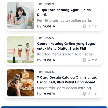
berjualan melalui fitur TikTok Shop.
dengan pengguna lebih dari 1 miliar
TIPS BISNIS
Lalu, bagaimana cara membuatnya
orang di seluruh dunia. Dalam
7 Tips Foto Katalog Agar Jualan
untuk jualan online?
perspektif bisnis, hal ini tentu menjadi
Dilirik
sebuah keuntungan.
Pemilik bisnis jualan online perlu
belajar tentang fotografi produk
by
YOVITA
3
min
agar bisa menghasilkan foto yang
menarik pengunjung untuk membeli
TIPS BISNIS
barang dagangan. Foto katalog tidak
Contoh Katalog Online yang Bagus
bisa dilakukan sembarangan dan asal
untuk Menu Digital Bisnis F&B
upload ke tempat jualan. Saat
berbelanja, pengunjung toko online
Katalog menu adalah salah satu
bukan hanya membandingkan harga
elemen penting dalam bisnis F&B.
by
YOVITA
4
min
dengan toko sebelah, tetapi juga
Tidak hanya memudahkan pelanggan
membandingkan foto katalog yang
untuk melihat hidangan yang akan
TIPS BISNIS
ada.
mereka pesan, tapi katalog menu
7 Cara Desain Katalog Online untuk
juga bisa menjadi sarana
Usaha F&B, Bisa Pakai Handphone!
membangun image untuk bisnis Anda.
Oleh karena itu, mendesain katalog
Sudah tahu cara desain katalog
menu menjadi hal yang perlu
online? Sebagai pemilik bisnis F&B,
by
YOVITA
3
min
dipikirkan secara matang dan
Anda perlu memperkenalkan
maksimal.
hidangan yang Anda jual dengan
baik ke pelanggan. Sebelum