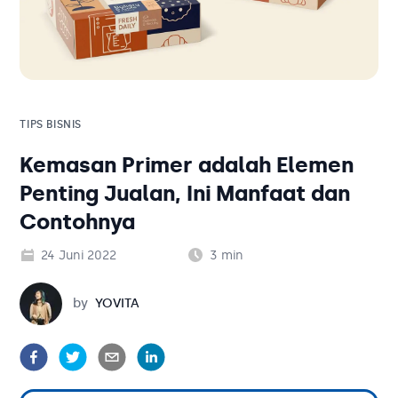
Solusi Bisnis
Blog
Tambahan
Solusi Bisnis
Tambahan
TIPS BISNIS
Kemasan Primer adalah Elemen
Kategori Blog
Penting Jualan, Ini Manfaat dan
Contohnya
24 Juni 2022
3
min
Yovita
by
YOVITA