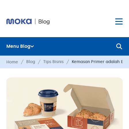
Menu Blog
Layanan
Blog
Tips Bisnis
Kemasan Primer adalah Elem
Home
Hardware
Layanan
Harga
Hardware
Hubungi Kami
Harga
Blog
Hubungi Kami