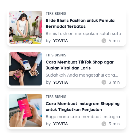
TIPS BISNIS
5 Ide Bisnis Fashion untuk Pemula
Bermodal Terbatas
Bisnis fashion merupakan salah satu
bisnis yang tak akan pernah mati.
by
YOVITA
4
min
Sebab, pada dasarnya setiap orang
memerlukan pakaian untuk
TIPS BISNIS
kehidupan sehari-hari mereka, baik
Cara Membuat TikTok Shop agar
untuk bekerja maupun aktivitas
Jualan Viral dan Laris
lainnya. Tentu ini jadi peluang bisnis
yang menjanjikan dari waktu ke
Sudahkah Anda mengetahui cara
waktu.
membuat TikTok Shop? TikTok
by
YOVITA
3
min
merupakan salah satu media sosial
yang populer akhir-akhir ini. Media
TIPS BISNIS
sosial yang menampilkan konten
Cara Membuat Instagram Shopping
audio visual tersebut dinilai menarik
untuk Tingkatkan Penjualan
karena menampilkan beragam tema,
mulai dari hiburan, resep makanan,
Bagaimana cara membuat Instagram
hingga pengetahuan. Bahkan media
Shopping? Instagram adalah salah
by
YOVITA
3
min
sosial ini juga bisa digunakan untuk
satu media sosial populer saat ini