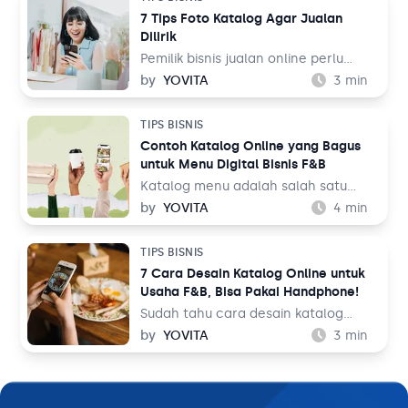
Lalu, bagaimana cara membuatnya
orang di seluruh dunia. Dalam
7 Tips Foto Katalog Agar Jualan
untuk jualan online?
perspektif bisnis, hal ini tentu menjadi
Dilirik
sebuah keuntungan.
Pemilik bisnis jualan online perlu
belajar tentang fotografi produk
by
YOVITA
3
min
agar bisa menghasilkan foto yang
menarik pengunjung untuk membeli
TIPS BISNIS
barang dagangan. Foto katalog tidak
Contoh Katalog Online yang Bagus
bisa dilakukan sembarangan dan asal
untuk Menu Digital Bisnis F&B
upload ke tempat jualan. Saat
berbelanja, pengunjung toko online
Katalog menu adalah salah satu
bukan hanya membandingkan harga
elemen penting dalam bisnis F&B.
by
YOVITA
4
min
dengan toko sebelah, tetapi juga
Tidak hanya memudahkan pelanggan
membandingkan foto katalog yang
untuk melihat hidangan yang akan
TIPS BISNIS
ada.
mereka pesan, tapi katalog menu
7 Cara Desain Katalog Online untuk
juga bisa menjadi sarana
Usaha F&B, Bisa Pakai Handphone!
membangun image untuk bisnis Anda.
Oleh karena itu, mendesain katalog
Sudah tahu cara desain katalog
menu menjadi hal yang perlu
online? Sebagai pemilik bisnis F&B,
by
YOVITA
3
min
dipikirkan secara matang dan
Anda perlu memperkenalkan
maksimal.
hidangan yang Anda jual dengan
baik ke pelanggan. Sebelum
memesan dan menikmatinya,