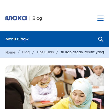
Menu Blog
Layanan
Blog
Tips Bisnis
10 Kebiasaan Positif yang D
Home
Hardware
Layanan
Harga
Hardware
Hubungi Kami
Harga
Blog
Hubungi Kami