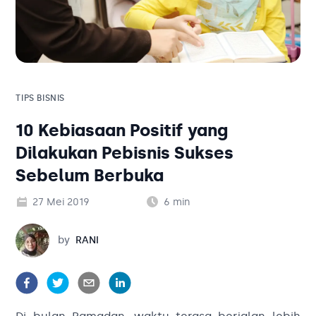
Solusi Bisnis
Blog
Tambahan
Solusi Bisnis
Tambahan
TIPS BISNIS
10 Kebiasaan Positif yang
Kategori Blog
Dilakukan Pebisnis Sukses
Sebelum Berbuka
27 Mei 2019
6
min
Rani
by
RANI