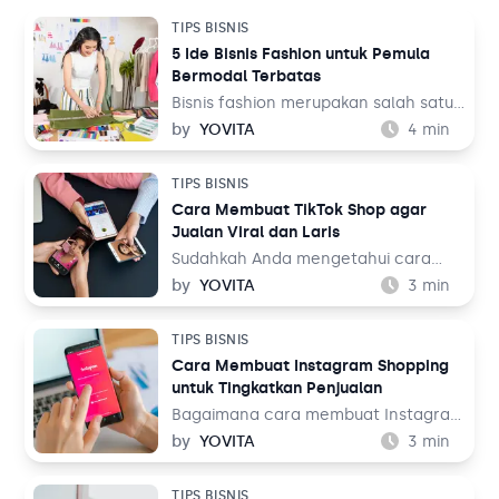
TIPS BISNIS
5 Ide Bisnis Fashion untuk Pemula
Bermodal Terbatas
Bisnis fashion merupakan salah satu
bisnis yang tak akan pernah mati.
by
YOVITA
4
min
Sebab, pada dasarnya setiap orang
memerlukan pakaian untuk
TIPS BISNIS
kehidupan sehari-hari mereka, baik
Cara Membuat TikTok Shop agar
untuk bekerja maupun aktivitas
Jualan Viral dan Laris
lainnya. Tentu ini jadi peluang bisnis
yang menjanjikan dari waktu ke
Sudahkah Anda mengetahui cara
waktu.
membuat TikTok Shop? TikTok
by
YOVITA
3
min
merupakan salah satu media sosial
yang populer akhir-akhir ini. Media
TIPS BISNIS
sosial yang menampilkan konten
Cara Membuat Instagram Shopping
audio visual tersebut dinilai menarik
untuk Tingkatkan Penjualan
karena menampilkan beragam tema,
mulai dari hiburan, resep makanan,
Bagaimana cara membuat Instagram
hingga pengetahuan. Bahkan media
Shopping? Instagram adalah salah
by
YOVITA
3
min
sosial ini juga bisa digunakan untuk
satu media sosial populer saat ini
berjualan melalui fitur TikTok Shop.
dengan pengguna lebih dari 1 miliar
TIPS BISNIS