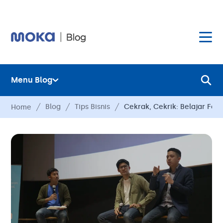
Menu Blog
Layanan
Blog
Tips Bisnis
Cekrak, Cekrik: Belajar Fo
Home
Hardware
Layanan
Harga
Hardware
Hubungi Kami
Harga
Blog
Hubungi Kami