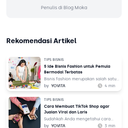
Penulis di Blog Moka
Rekomendasi Artikel
TIPS BISNIS
5 Ide Bisnis Fashion untuk Pemula
Bermodal Terbatas
Bisnis fashion merupakan salah satu
bisnis yang tak akan pernah mati.
by
YOVITA
4
min
Sebab, pada dasarnya setiap orang
memerlukan pakaian untuk
TIPS BISNIS
kehidupan sehari-hari mereka, baik
Cara Membuat TikTok Shop agar
untuk bekerja maupun aktivitas
Jualan Viral dan Laris
lainnya. Tentu ini jadi peluang bisnis
yang menjanjikan dari waktu ke
Sudahkah Anda mengetahui cara
waktu.
membuat TikTok Shop? TikTok
by
YOVITA
3
min