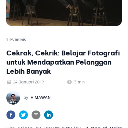
Solusi Bisnis
Blog
Tambahan
Solusi Bisnis
Tambahan
TIPS BISNIS
Cekrak, Cekrik: Belajar Fotografi
Kategori Blog
untuk Mendapatkan Pelanggan
Lebih Banyak
24 Januari 2019
3
min
Himawan
by
HIMAWAN