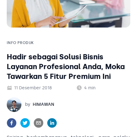
Solusi Bisnis
Blog
Tambahan
Solusi Bisnis
Tambahan
INFO PRODUK
Hadir sebagai Solusi Bisnis
Kategori Blog
Layanan Profesional Anda, Moka
Tawarkan 5 Fitur Premium Ini
11 Desember 2018
4
min
Himawan
by
HIMAWAN