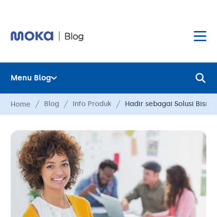
Menu Blog
Layanan
Blog
Info Produk
Hadir sebagai Solusi Bisni
Home
Hardware
Layanan
Harga
Hardware
Hubungi Kami
Harga
Blog
Hubungi Kami