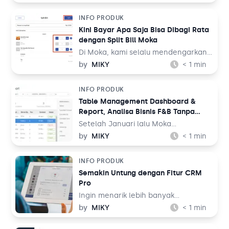
INFO PRODUK
Kini Bayar Apa Saja Bisa Dibagi Rata
dengan Split Bill Moka
Di Moka, kami selalu mendengarkan
saran dan kritik Anda agar kami terus
by
MIKY
< 1
min
meningkatkan aplikasi kasir terdepan
untuk bisnis Anda. Untuk itu, kami
INFO PRODUK
menghadirkan fitur Split Bill kepada
Table Management Dashboard &
Anda.
Report, Analisa Bisnis F&B Tanpa
Repot
Setelah Januari lalu Moka
meluncurkan fitur Table
by
MIKY
< 1
min
Management yang dihadirkan
secara khusus untuk pelaku bisnis F&B
INFO PRODUK
full service, di Maret ini Moka
Semakin Untung dengan Fitur CRM
melakukan peningkatan agar
Pro
memudahkan Anda dalam
mengambil keputusan krusial untuk
Ingin menarik lebih banyak
bisnis Anda dengan menggunakan
pelanggan? Ingin penjualan Anda
by
MIKY
< 1
min
fitur ini.
semakin laris? Ingin mengoptimalkan
program loyalitas yang Anda miliki?