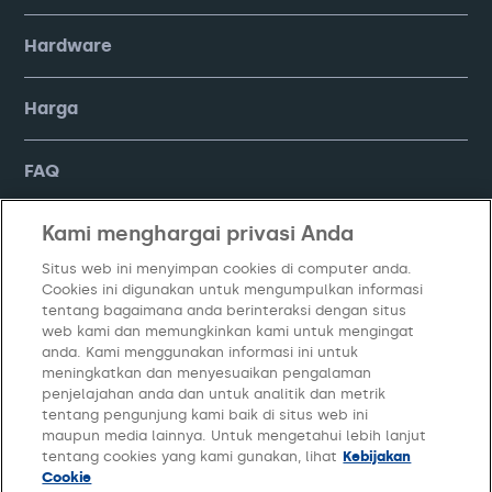
Hardware
Harga
FAQ
Kami menghargai privasi Anda
Company
Situs web ini menyimpan cookies di computer anda.
Cookies ini digunakan untuk mengumpulkan informasi
tentang bagaimana anda berinteraksi dengan situs
web kami dan memungkinkan kami untuk mengingat
anda. Kami menggunakan informasi ini untuk
meningkatkan dan menyesuaikan pengalaman
penjelajahan anda dan untuk analitik dan metrik
tentang pengunjung kami baik di situs web ini
maupun media lainnya. Untuk mengetahui lebih lanjut
Kebijakan Privasi
Syarat dan Ketentuan
Kelola Cookie
tentang cookies yang kami gunakan, lihat
Kebijakan
Cookie