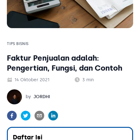
Solusi Bisnis
Blog
Tambahan
Solusi Bisnis
Tambahan
TIPS BISNIS
Faktur Penjualan adalah:
Kategori Blog
Pengertian, Fungsi, dan Contoh
14 Oktober 2021
3
min
Jordhi
by
JORDHI
Daftar Isi