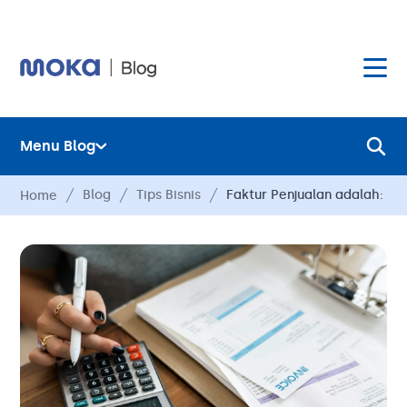
Menu Blog
Layanan
Blog
Tips Bisnis
Faktur Penjualan adalah: Pe
Home
Hardware
Layanan
Harga
Hardware
Hubungi Kami
Harga
Blog
Hubungi Kami