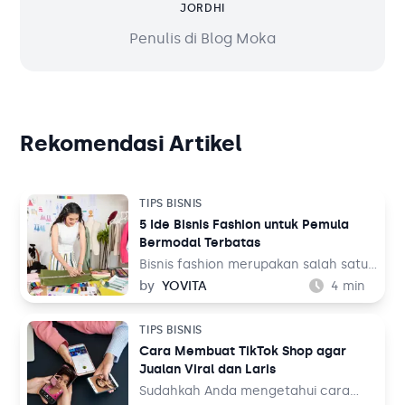
JORDHI
Penulis di Blog Moka
Rekomendasi Artikel
TIPS BISNIS
5 Ide Bisnis Fashion untuk Pemula
Bermodal Terbatas
Bisnis fashion merupakan salah satu
bisnis yang tak akan pernah mati.
by
YOVITA
4
min
Sebab, pada dasarnya setiap orang
memerlukan pakaian untuk
TIPS BISNIS
kehidupan sehari-hari mereka, baik
Cara Membuat TikTok Shop agar
untuk bekerja maupun aktivitas
Jualan Viral dan Laris
lainnya. Tentu ini jadi peluang bisnis
yang menjanjikan dari waktu ke
Sudahkah Anda mengetahui cara