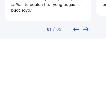
seller
. Itu adalah fitur yang bagus
p
buat saya."
01
/
02