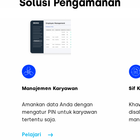
Solusi Pengamanan
Manajemen Karyawan
Sif 
Amankan data Anda dengan
Khaw
mengatur PIN untuk karyawan
disa
tertentu saja.
mana
Pelajari