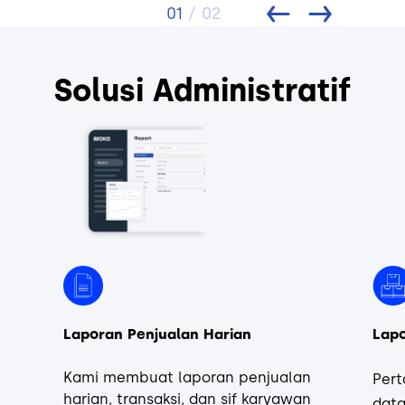
01
/ 02
Solusi Administratif
Laporan Penjualan Harian
Lap
Kami membuat laporan penjualan
Pert
harian, transaksi, dan sif karyawan
dat