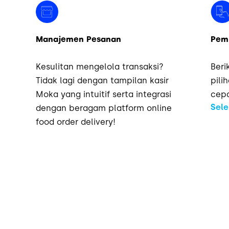
Manajemen Pesanan
Pemb
Kesulitan mengelola transaksi?
Beri
Tidak lagi dengan tampilan kasir
pili
Moka yang intuitif serta integrasi
cepa
Sel
dengan beragam platform online
food order delivery!