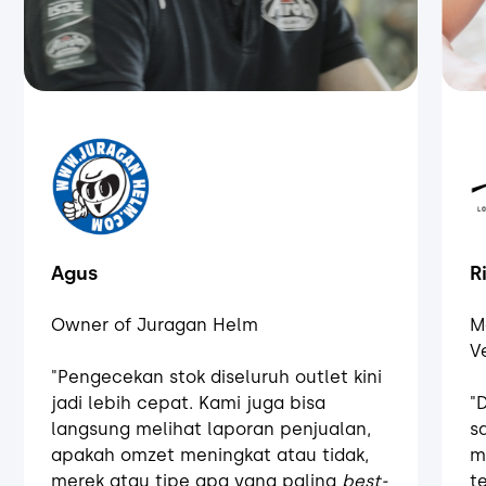
Agus
R
Owner of Juragan Helm
M
V
"Pengecekan stok diseluruh outlet kini
jadi lebih cepat. Kami juga bisa
"
langsung melihat laporan penjualan,
s
apakah omzet meningkat atau tidak,
m
merek atau tipe apa yang paling
best-
t