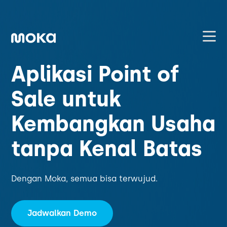
Aplikasi Point of
Layanan
Sale untuk
Hardware
Jualan Offline
Kembangkan Usaha
Point of Sale
Jualan Online
tanpa Kenal Batas
Harga
Payment
Online Order Management
Lainnya
Hubungi Kami
Dengan Moka, semua bisa terwujud.
Moka Order
Capital
Blog
Manajemen Pelanggan
Jadwalkan Demo