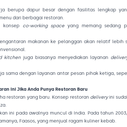
rja berupa dapur besar dengan fasilitas lengkap yan
nu dari berbagai restoran.
an konsep
co-working space
yang memang sedang po
ngantaran makanan ke pelanggan akan relatif lebih s
nvensional.
d kitchen
juga biasanya menyediakan layanan
deliver
ja sama dengan layanan antar pesan pihak ketiga, sepe
ran Ini Jika Anda Punya Restoran Baru
ha restoran yang baru. Konsep restoran
delivery
ini sud
zza.
an ini pada awalnya muncul di India. Pada tahun 2003
amanya, Faasos, yang menjual ragam kuliner kebab.