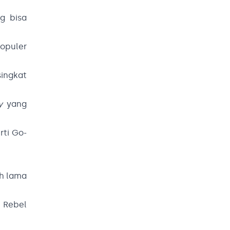
g bisa
puler
ingkat
y
yang
rti Go-
ah lama
, Rebel