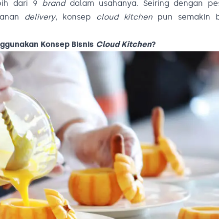
bih dari 9
brand
dalam usahanya. Seiring dengan pe
kanan
delivery
, konsep
cloud kitchen
pun semakin b
ggunakan Konsep Bisnis
Cloud Kitchen
?