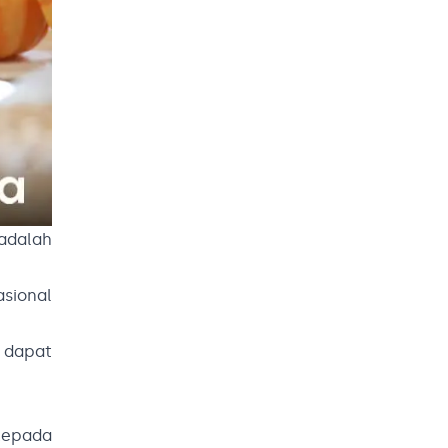
adalah
asional
 dapat
kepada