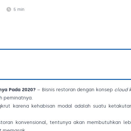
5
min
nya Pada 2020?
– Bisnis restoran dengan konsep
cloud 
ah peminatnya.
gkrut karena kehabisan modal adalah suatu ketakuta
toran konvensional, tentunya akan membutuhkan lebi
at memasak.