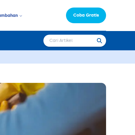
Coba Gratis
ambahan
Informasi Perusahaan
LAINNYA
Moka Learning Hub
Capital
epat Saji
FAQ
Karir
 & Salon