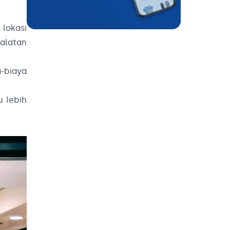
lokasi
ralatan
a-biaya
u lebih