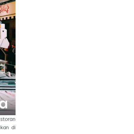
estoran
kan di