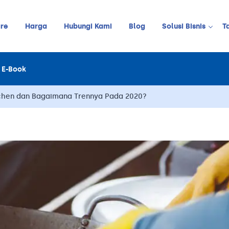
re
Harga
Hubungi Kami
Blog
Solusi Bisnis
T
Kedai Kopi
E-Book
LINE
JUALAN ONLINE
Restoran
Online Order Management
tchen dan Bagaimana Trennya Pada 2020?
Restoran C
Retail
Barbershop
Pelanggan
Stok
Meja
Karyawan