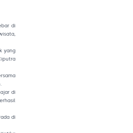
ebar di
wisata,
ok yang
iputra
bersama
.
jar di
erhasil
rada di