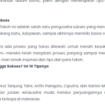
sesan dalam bisnis, yakni dengan menerapkan tips-t
ukses
Tokoh ini adalah salah satu pengusaha sukses yang me
tukang batu, karyawan, sampai akhirnya memiliki bisnis 
nya ada proses yang harus dilewati untuk meraih kesu
ini—mereka telah menjalani proses panjang sampai me
 mari simak inspirasi dan tips dari para tokoh.
gga Sukses? Ini 10 Tipsnya
Tanjung, Tahir, Arifin Panigoro, Ciputra, dan Kartini M
rasi jutaan wirausaha muda melalui perjuangannya 
 terkaya di Indonesia.