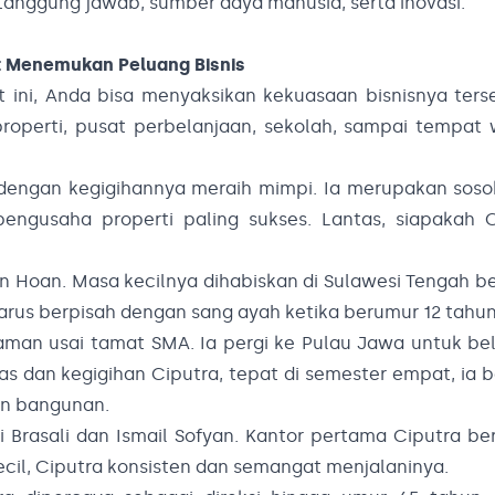
g, tanggung jawab, sumber daya manusia, serta inovasi.
at Menemukan Peluang Bisnis
t ini, Anda bisa menyaksikan kekuasaan bisnisnya ters
properti, pusat perbelanjaan, sekolah, sampai tempat 
al dengan kegigihannya meraih mimpi. Ia merupakan sos
engusaha properti paling sukses. Lantas, siapakah C
jin Hoan. Masa kecilnya dihabiskan di Sulawesi Tengah 
arus berpisah dengan sang ayah ketika berumur 12 tahun
an usai tamat SMA. Ia pergi ke Pulau Jawa untuk bela
ras dan kegigihan Ciputra, tepat di semester empat, ia b
an bangunan.
 Brasali dan Ismail Sofyan. Kantor pertama Ciputra be
cil, Ciputra konsisten dan semangat menjalaninya.