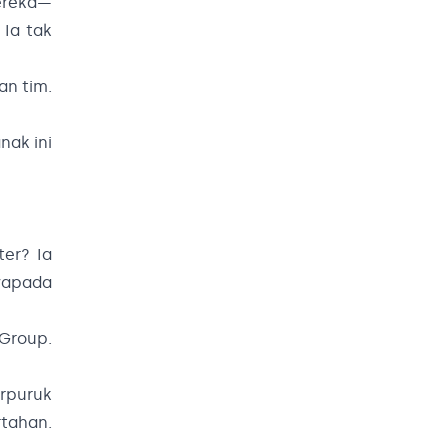
ereka—
 Ia tak
an tim.
nak ini
er? Ia
ayapada
Group.
rpuruk
tahan.