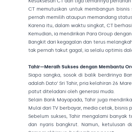
Kesuksesan CT dan tiga temannya perlaha
CT memutuskan untuk membangun bisnis send
pernah memilih ataupun memandang status s
Karena itu, dalam waktu singkat, CT berhas
Kemudian, ia mendirikan Para Group dengan 
Bangkit dari kegagalan dan terus melangkah 
tak pernah takut gagal; ia selalu optimis 
Tahir—Meraih Sukses dengan Membantu Or
Siapa sangka, sosok di balik berdirinya 
adalah Dato’ Sri Tahir, pria kelahiran 26 
patut diteladani oleh generasi muda.
Selain Bank Mayapada, Tahir juga mendiri
Mulai dari TV berbayar, media cetak, bisnis 
Sebelum sukses, Tahir mengalami banyak t
dan nyaris bangkrut. Namun, ketulusan 