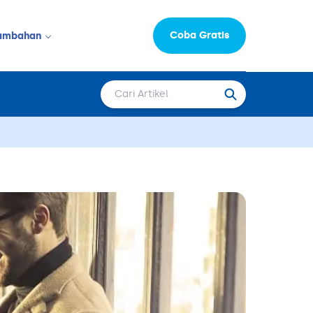
Coba Gratis
ambahan
Informasi Perusahaan
LAINNYA
Moka Learning Hub
Capital
epat Saji
FAQ
Karir
 & Salon