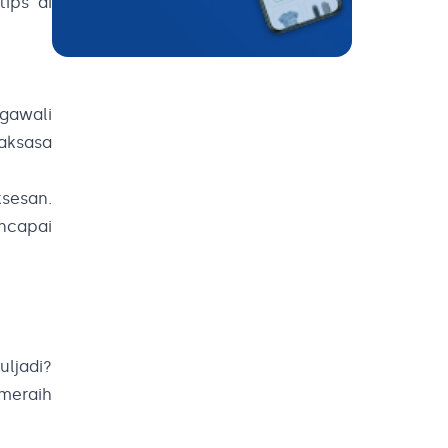
ips di
ngawali
raksasa
ksesan.
ncapai
uljadi?
meraih