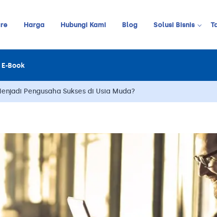
re
Harga
Hubungi Kami
Blog
Solusi Bisnis
T
Kedai Kopi
E-Book
LINE
JUALAN ONLINE
Restoran
Online Order Management
enjadi Pengusaha Sukses di Usia Muda?
Restoran C
Retail
Barbershop
Pelanggan
Stok
Meja
Karyawan