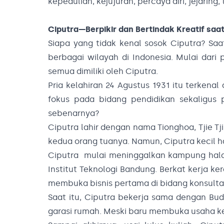
kepedulian, kejujuran, percaya diri, jejarin
Ciputra—Berpikir dan Bertindak Kreatif sa
Siapa yang tidak kenal sosok Ciputra? Saa
berbagai wilayah di Indonesia. Mulai dari 
semua dimiliki oleh Ciputra.
Pria kelahiran 24 Agustus 1931 itu terken
fokus pada bidang pendidikan sekaligus p
sebenarnya?
Ciputra lahir dengan nama Tionghoa, Tjie T
kedua orang tuanya. Namun, Ciputra kecil h
Ciputra mulai meninggalkan kampung halam
Institut Teknologi Bandung. Berkat kerja ke
membuka bisnis pertama di bidang konsult
Saat itu, Ciputra bekerja sama dengan Budi
garasi rumah. Meski baru membuka usaha ke