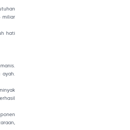
butuhan
 miliar
uh hati
manis.
g ayah.
minyak
rhasil
mponen
taraan,