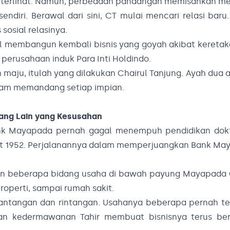
n terlihat. Namun, perbedaan pandangan memisahkan m
iri. Berawal dari sini, CT mulai mencari relasi baru.
osial relasinya.
il membangun kembali bisnis yang goyah akibat keretak
perusahaan induk Para Inti Holdindo.
maju, itulah yang dilakukan Chairul Tanjung. Ayah dua a
dalam memandang setiap impian.
ang Lain yang Kesusahan
Bank Mayapada pernah gagal menempuh pendidikan dokt
Maret 1952. Perjalanannya dalam memperjuangkan Bank M
kan beberapa bidang usaha di bawah payung Mayapada 
properti, sampai rumah sakit.
antangan dan rintangan. Usahanya beberapa pernah te
dan kedermawanan Tahir membuat bisnisnya terus ber