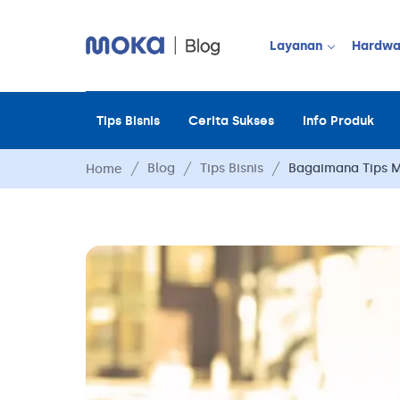
Layanan
Hardwa
Tips Bisnis
Cerita Sukses
Info Produk
JUALAN OFF
Point of Sale
Blog
Tips Bisnis
Bagaimana Tips M
Home
Payment
Moka Order
Manajemen 
Manajemen 
Manajemen 
Manajemen 