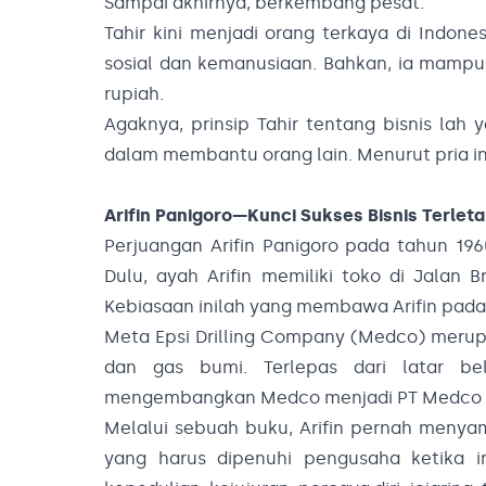
Sampai akhirnya, berkembang pesat.
Tahir kini menjadi orang terkaya di Indo
sosial dan kemanusiaan. Bahkan, ia mampu
rupiah.
Agaknya, prinsip Tahir tentang bisnis la
dalam membantu orang lain. Menurut pria in
Arifin Panigoro—Kunci Sukses Bisnis Terle
Perjuangan Arifin Panigoro pada tahun 1
Dulu, ayah Arifin memiliki toko di Jalan 
Kebiasaan inilah yang membawa Arifin pad
Meta Epsi Drilling Company (Medco) merup
dan gas bumi. Terlepas dari latar bela
mengembangkan Medco menjadi PT Medco En
Melalui sebuah buku, Arifin pernah menya
yang harus dipenuhi pengusaha ketika ing