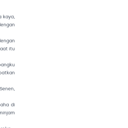
a kaya,
 dengan
dengan
aat itu
bangku
apatkan
Senen,
aha di
minjam