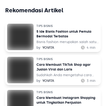
Rekomendasi Artikel
TIPS BISNIS
5 Ide Bisnis Fashion untuk Pemula
Bermodal Terbatas
Bisnis fashion merupakan salah satu
bisnis yang tak akan pernah mati.
by
YOVITA
4
min
Sebab, pada dasarnya setiap orang
memerlukan pakaian untuk
TIPS BISNIS
kehidupan sehari-hari mereka, baik
Cara Membuat TikTok Shop agar
untuk bekerja maupun aktivitas
Jualan Viral dan Laris
lainnya. Tentu ini jadi peluang bisnis
yang menjanjikan dari waktu ke
Sudahkah Anda mengetahui cara
waktu.
membuat TikTok Shop? TikTok
by
YOVITA
3
min
merupakan salah satu media sosial
yang populer akhir-akhir ini. Media
TIPS BISNIS
sosial yang menampilkan konten
Cara Membuat Instagram Shopping
audio visual tersebut dinilai menarik
untuk Tingkatkan Penjualan
karena menampilkan beragam tema,