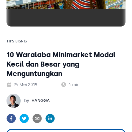
Solusi Bisnis
Blog
Tambahan
Solusi Bisnis
Tambahan
TIPS BISNIS
10 Waralaba Minimarket Modal
Kategori Blog
Kecil dan Besar yang
Menguntungkan
24 Mei 2019
4
min
Hangga
by
HANGGA