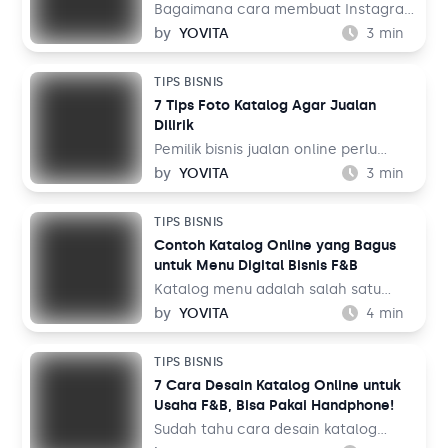
mulai dari hiburan, resep makanan,
Bagaimana cara membuat Instagram
hingga pengetahuan. Bahkan media
Shopping? Instagram adalah salah
by
YOVITA
3
min
sosial ini juga bisa digunakan untuk
satu media sosial populer saat ini
berjualan melalui fitur TikTok Shop.
dengan pengguna lebih dari 1 miliar
TIPS BISNIS
Lalu, bagaimana cara membuatnya
orang di seluruh dunia. Dalam
7 Tips Foto Katalog Agar Jualan
untuk jualan online?
perspektif bisnis, hal ini tentu menjadi
Dilirik
sebuah keuntungan.
Pemilik bisnis jualan online perlu
belajar tentang fotografi produk
by
YOVITA
3
min
agar bisa menghasilkan foto yang
menarik pengunjung untuk membeli
TIPS BISNIS
barang dagangan. Foto katalog tidak
Contoh Katalog Online yang Bagus
bisa dilakukan sembarangan dan asal
untuk Menu Digital Bisnis F&B
upload ke tempat jualan. Saat
berbelanja, pengunjung toko online
Katalog menu adalah salah satu
bukan hanya membandingkan harga
elemen penting dalam bisnis F&B.
by
YOVITA
4
min
dengan toko sebelah, tetapi juga
Tidak hanya memudahkan pelanggan
membandingkan foto katalog yang
untuk melihat hidangan yang akan
TIPS BISNIS
ada.
mereka pesan, tapi katalog menu
7 Cara Desain Katalog Online untuk
juga bisa menjadi sarana
Usaha F&B, Bisa Pakai Handphone!
membangun image untuk bisnis Anda.
Oleh karena itu, mendesain katalog
Sudah tahu cara desain katalog