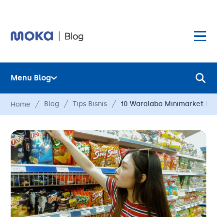
Menu Blog
Layanan
Blog
Tips Bisnis
10 Waralaba Minimarket Mo
Home
Hardware
Layanan
Harga
Hardware
Hubungi Kami
Harga
Blog
Hubungi Kami