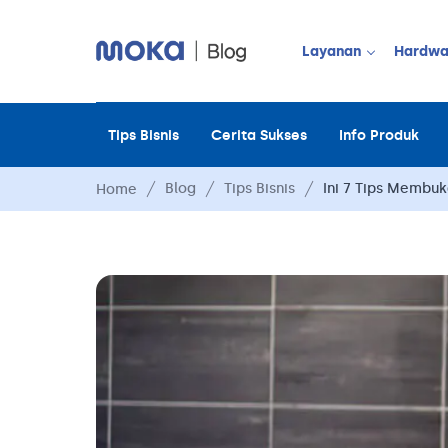
Layanan
Hardwa
Tips Bisnis
Cerita Sukses
Info Produk
JUALAN OFF
Point of Sale
Blog
Tips Bisnis
Ini 7 Tips Membuk
Home
Payment
Moka Order
Manajemen 
Manajemen 
Manajemen 
Manajemen 