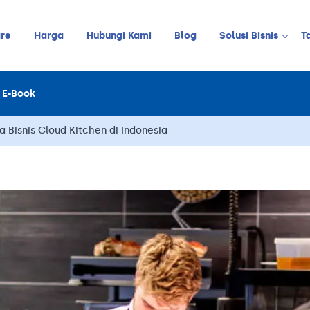
re
Harga
Hubungi Kami
Blog
Solusi Bisnis
T
Kedai Kopi
E-Book
LINE
JUALAN ONLINE
Restoran
Online Order Management
a Bisnis Cloud Kitchen di Indonesia
Restoran C
Retail
Barbershop
Pelanggan
Stok
Meja
Karyawan