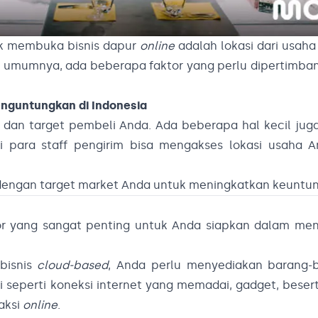
uk membuka bisnis dapur
online
adalah lokasi dari usah
da umumnya, ada beberapa faktor yang perlu dipertimb
enguntungkan di Indonesia
, dan target pembeli Anda. Ada beberapa hal kecil jug
i para staff pengirim bisa mengakses lokasi usaha 
i dengan target market Anda untuk meningkatkan keuntu
or yang sangat penting untuk Anda siapkan dalam menj
bisnis
cloud-based
, Anda perlu menyediakan barang-
i seperti koneksi internet yang memadai, gadget, bese
aksi
online
.