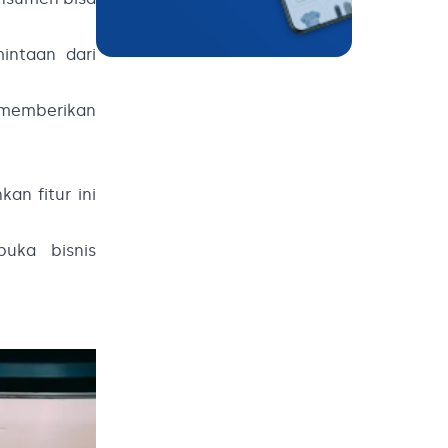
intaan dari
t memberikan
an fitur ini
uka bisnis