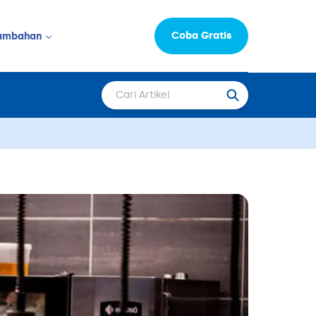
Coba Gratis
ambahan
Informasi Perusahaan
LAINNYA
Moka Learning Hub
Capital
epat Saji
FAQ
Karir
 & Salon