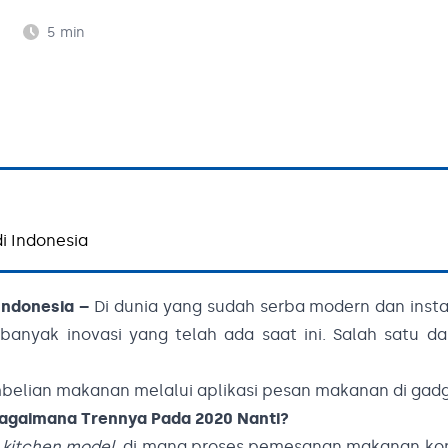
5
min
i Indonesia
 Indonesia –
Di dunia yang sudah serba modern dan insta
nyak inovasi yang telah ada saat ini. Salah satu dari
belian makanan melalui aplikasi pesan makanan di gad
Bagaimana Trennya Pada 2020 Nanti?
 kitchen model
, di mana proses pemesanan makanan ko