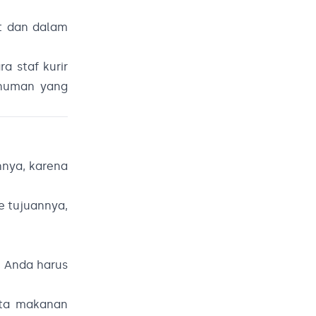
t dan dalam
a staf kurir
inuman yang
nnya, karena
 tujuannya,
, Anda harus
rta makanan