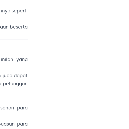
nya seperti
raan beserta
inilah yang
n juga dapat
n pelanggan
sanan para
puasan para