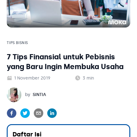
Solusi Bisnis
Blog
Tambahan
Solusi Bisnis
Tambahan
TIPS BISNIS
7 Tips Finansial untuk Pebisnis
Kategori Blog
yang Baru Ingin Membuka Usaha
1 November 2019
3
min
Sintia
by
SINTIA
Daftar Isi