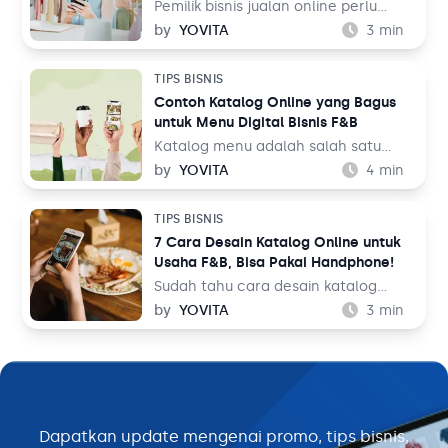
Pemilik bisnis jualan online perlu
belajar tentang fotografi produk
by
YOVITA
3
min
agar bisa menghasilkan foto yang
menarik pengunjung untuk membeli
TIPS BISNIS
barang dagangan. Foto katalog tidak
Contoh Katalog Online yang Bagus
bisa dilakukan sembarangan dan asal
untuk Menu Digital Bisnis F&B
upload ke tempat jualan. Saat
berbelanja, pengunjung toko online
Katalog menu adalah salah satu
bukan hanya membandingkan harga
elemen penting dalam bisnis F&B.
by
YOVITA
4
min
dengan toko sebelah, tetapi juga
Tidak hanya memudahkan pelanggan
membandingkan foto katalog yang
untuk melihat hidangan yang akan
TIPS BISNIS
ada.
mereka pesan, tapi katalog menu
7 Cara Desain Katalog Online untuk
juga bisa menjadi sarana
Usaha F&B, Bisa Pakai Handphone!
membangun image untuk bisnis Anda.
Oleh karena itu, mendesain katalog
Sudah tahu cara desain katalog
menu menjadi hal yang perlu
online? Sebagai pemilik bisnis F&B,
by
YOVITA
3
min
dipikirkan secara matang dan
Anda perlu memperkenalkan
maksimal.
hidangan yang Anda jual dengan
baik ke pelanggan. Sebelum
memesan dan menikmatinya,
pelanggan akan terlebih dulu
mengenal hidangan melalui buku
Dapatkan update mengenai promo, tips bisnis,
menu yang mereka lihat. Namun,