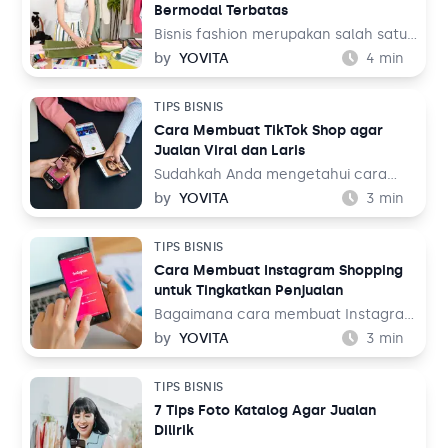
Bermodal Terbatas
Bisnis fashion merupakan salah satu
bisnis yang tak akan pernah mati.
by
YOVITA
4
min
Sebab, pada dasarnya setiap orang
memerlukan pakaian untuk
TIPS BISNIS
kehidupan sehari-hari mereka, baik
Cara Membuat TikTok Shop agar
untuk bekerja maupun aktivitas
Jualan Viral dan Laris
lainnya. Tentu ini jadi peluang bisnis
yang menjanjikan dari waktu ke
Sudahkah Anda mengetahui cara
waktu.
membuat TikTok Shop? TikTok
by
YOVITA
3
min
merupakan salah satu media sosial
yang populer akhir-akhir ini. Media
TIPS BISNIS
sosial yang menampilkan konten
Cara Membuat Instagram Shopping
audio visual tersebut dinilai menarik
untuk Tingkatkan Penjualan
karena menampilkan beragam tema,
mulai dari hiburan, resep makanan,
Bagaimana cara membuat Instagram
hingga pengetahuan. Bahkan media
Shopping? Instagram adalah salah
by
YOVITA
3
min
sosial ini juga bisa digunakan untuk
satu media sosial populer saat ini
berjualan melalui fitur TikTok Shop.
dengan pengguna lebih dari 1 miliar
TIPS BISNIS
Lalu, bagaimana cara membuatnya
orang di seluruh dunia. Dalam
7 Tips Foto Katalog Agar Jualan
untuk jualan online?
perspektif bisnis, hal ini tentu menjadi
Dilirik
sebuah keuntungan.