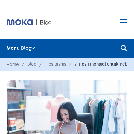
Menu Blog
Layanan
Blog
Tips Bisnis
7 Tips Finansial untuk Pebi
Home
Hardware
Layanan
Harga
Hardware
Hubungi Kami
Harga
Blog
Hubungi Kami