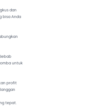
ngkus dan
g bisa Anda
 gabungkan
 Sebab
-lomba untuk
an profit
elanggan
ng tepat.