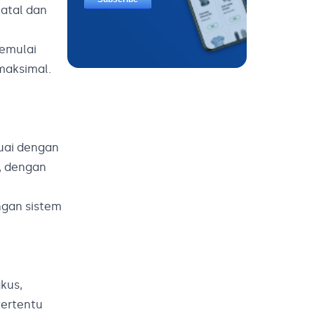
Natal dan
memulai
maksimal.
uai dengan
, dengan
ngan sistem
kus,
tertentu