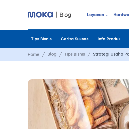
Layanan
Hardwa
Tips Bisnis
Cerita Sukses
Info Produk
JUALAN OFF
Point of Sale
Blog
Tips Bisnis
Strategi Usaha P
Home
Payment
Moka Order
Manajemen 
Manajemen 
Manajemen 
Manajemen 