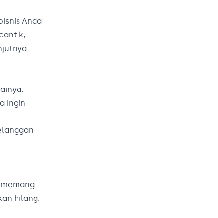
bisnis Anda
cantik,
njutnya
ainya.
a ingin
pelanggan
ni memang
an hilang.