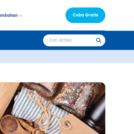
Coba Gratis
ambahan
Informasi Perusahaan
LAINNYA
Moka Learning Hub
Capital
epat Saji
FAQ
Karir
 & Salon