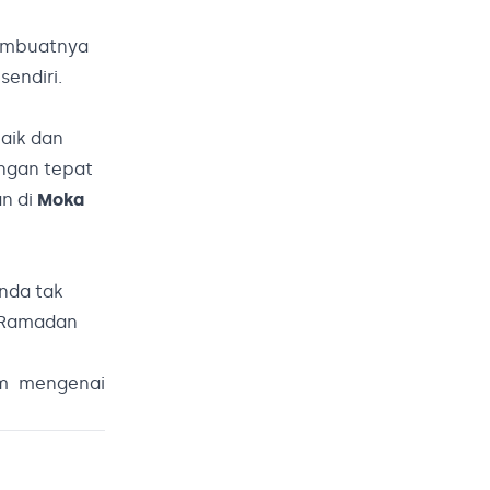
mbuatnya
endiri.
aik dan
ngan tepat
an di
Moka
Anda tak
 Ramadan
am mengenai