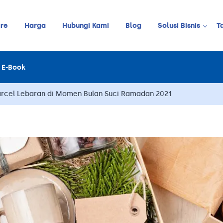
re
Harga
Hubungi Kami
Blog
Solusi Bisnis
T
Kedai Kopi
E-Book
LINE
JUALAN ONLINE
Restoran
Online Order Management
arcel Lebaran di Momen Bulan Suci Ramadan 2021
Restoran C
Retail
Barbershop
Pelanggan
Stok
Meja
Karyawan