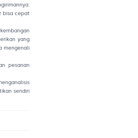
girimannya.
r bisa cepat
perkembangan
erikan yang
sa mengenali
tan pesanan
nganalisis
ikan sendiri