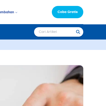
Coba Gratis
ambahan
Informasi Perusahaan
LAINNYA
Moka Learning Hub
Capital
epat Saji
FAQ
Karir
 & Salon