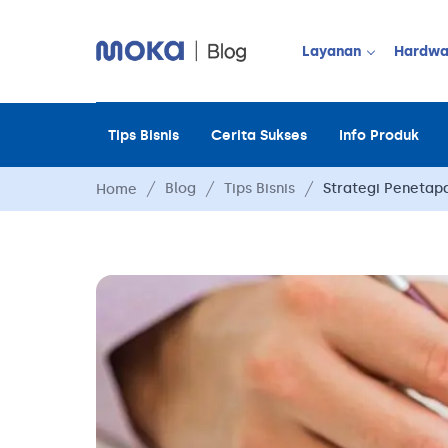
Layanan
Hardwa
Tips Bisnis
Cerita Sukses
Info Produk
JUALAN OFF
Point of Sale
Blog
Tips Bisnis
Strategi Penetap
Home
Payment
Moka Order
Manajemen 
Manajemen 
Manajemen 
Manajemen 