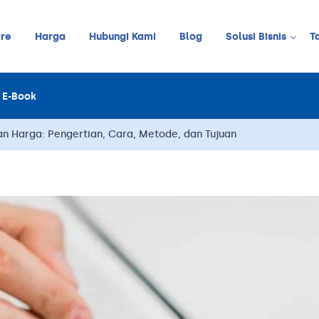
re
Harga
Hubungi Kami
Blog
Solusi Bisnis
T
Kedai Kopi
E-Book
LINE
JUALAN ONLINE
Restoran
Online Order Management
an Harga: Pengertian, Cara, Metode, dan Tujuan
Restoran C
Retail
Barbershop
Pelanggan
Stok
Meja
Karyawan