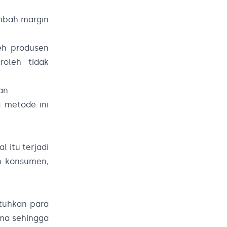
ambah margin
eh produsen
oleh tidak
an.
 metode ini
 itu terjadi
an konsumen,
tuhkan para
ama sehingga