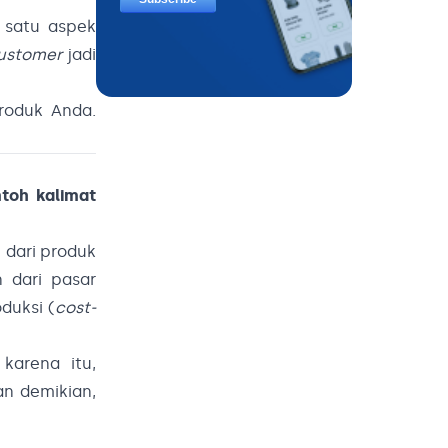
satu aspek
ustomer
jadi
roduk Anda.
 dari produk
 dari pasar
duksi (
cost-
karena itu,
n demikian,