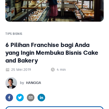
Solusi Bisnis
Blog
Tambahan
Solusi Bisnis
Tambahan
TIPS BISNIS
6 Pilihan Franchise bagi Anda
Kategori Blog
yang Ingin Membuka Bisnis Cake
and Bakery
25 Mei 2019
4
min
Hangga
by
HANGGA