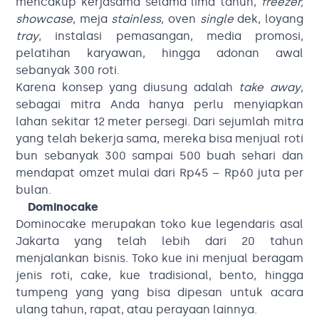
mencakup kerjasama selama lima tahun,
freezer,
showcase
, meja
stainless
, oven
single
dek, loyang
tray
, instalasi pemasangan, media promosi,
pelatihan karyawan, hingga adonan awal
sebanyak 300 roti.
Karena konsep yang diusung adalah
take away
,
sebagai mitra Anda hanya perlu menyiapkan
lahan sekitar 12 meter persegi. Dari sejumlah mitra
yang telah bekerja sama, mereka bisa menjual roti
bun sebanyak 300 sampai 500 buah sehari dan
mendapat omzet mulai dari Rp45 – Rp60 juta per
bulan.
Dominocake
Dominocake merupakan toko kue legendaris asal
Jakarta yang telah lebih dari 20 tahun
menjalankan bisnis. Toko kue ini menjual beragam
jenis roti, cake, kue tradisional, bento, hingga
tumpeng yang yang bisa dipesan untuk acara
ulang tahun, rapat, atau perayaan lainnya.