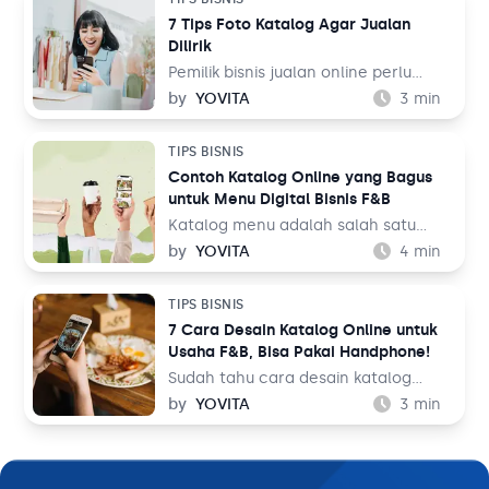
Lalu, bagaimana cara membuatnya
orang di seluruh dunia. Dalam
7 Tips Foto Katalog Agar Jualan
untuk jualan online?
perspektif bisnis, hal ini tentu menjadi
Dilirik
sebuah keuntungan.
Pemilik bisnis jualan online perlu
belajar tentang fotografi produk
by
YOVITA
3
min
agar bisa menghasilkan foto yang
menarik pengunjung untuk membeli
TIPS BISNIS
barang dagangan. Foto katalog tidak
Contoh Katalog Online yang Bagus
bisa dilakukan sembarangan dan asal
untuk Menu Digital Bisnis F&B
upload ke tempat jualan. Saat
berbelanja, pengunjung toko online
Katalog menu adalah salah satu
bukan hanya membandingkan harga
elemen penting dalam bisnis F&B.
by
YOVITA
4
min
dengan toko sebelah, tetapi juga
Tidak hanya memudahkan pelanggan
membandingkan foto katalog yang
untuk melihat hidangan yang akan
TIPS BISNIS
ada.
mereka pesan, tapi katalog menu
7 Cara Desain Katalog Online untuk
juga bisa menjadi sarana
Usaha F&B, Bisa Pakai Handphone!
membangun image untuk bisnis Anda.
Oleh karena itu, mendesain katalog
Sudah tahu cara desain katalog
menu menjadi hal yang perlu
online? Sebagai pemilik bisnis F&B,
by
YOVITA
3
min
dipikirkan secara matang dan
Anda perlu memperkenalkan
maksimal.
hidangan yang Anda jual dengan
baik ke pelanggan. Sebelum
memesan dan menikmatinya,