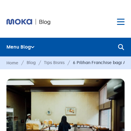
Menu Blog
Layanan
Blog
Tips Bisnis
6 Pilihan Franchise bagi A
Home
Hardware
Layanan
Harga
Hardware
Hubungi Kami
Harga
Blog
Hubungi Kami