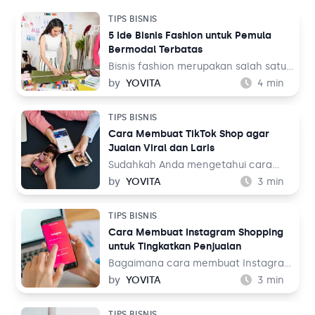
TIPS BISNIS
5 Ide Bisnis Fashion untuk Pemula
Bermodal Terbatas
Bisnis fashion merupakan salah satu
bisnis yang tak akan pernah mati.
by
YOVITA
4
min
Sebab, pada dasarnya setiap orang
memerlukan pakaian untuk
TIPS BISNIS
kehidupan sehari-hari mereka, baik
Cara Membuat TikTok Shop agar
untuk bekerja maupun aktivitas
Jualan Viral dan Laris
lainnya. Tentu ini jadi peluang bisnis
yang menjanjikan dari waktu ke
Sudahkah Anda mengetahui cara
waktu.
membuat TikTok Shop? TikTok
by
YOVITA
3
min
merupakan salah satu media sosial
yang populer akhir-akhir ini. Media
TIPS BISNIS
sosial yang menampilkan konten
Cara Membuat Instagram Shopping
audio visual tersebut dinilai menarik
untuk Tingkatkan Penjualan
karena menampilkan beragam tema,
mulai dari hiburan, resep makanan,
Bagaimana cara membuat Instagram
hingga pengetahuan. Bahkan media
Shopping? Instagram adalah salah
by
YOVITA
3
min
sosial ini juga bisa digunakan untuk
satu media sosial populer saat ini
berjualan melalui fitur TikTok Shop.
dengan pengguna lebih dari 1 miliar
TIPS BISNIS