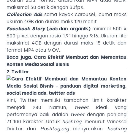
ukuran 2GB, format disarankan MP4 atau MOV,
maksimal 30 detik dengan 30fps.
Collection Ads
sama kayak carousel, cuma maks
ukuran 4GB dan durasi maks 120 menit
Facebook Story
(
ads
dan organik)
minimal 500 x
500 pixel dengan rasio 1.91 hingga 9:16. Ukuran file
maksimal 4GB dengan durasi maks 15 detik dan
format MP4 atau MOV.
Baca juga:
Cara Efektif Membuat dan Memantau
Konten
Media
Sosial
Bisnis
2. Twitter
Kini, Twitter memiliki tambahan limit karakter
menjadi 280. Namun,
tweet
ideal yang
performanya baik adalah
tweet
dengan panjang
71-100 karakter. Untuk
hashtag
, menurut Vanessa
Doctor dari
Hashtag.org
menyatakan
hashtag