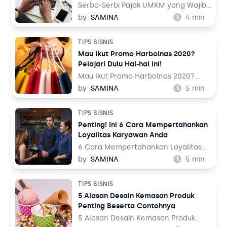
sebagai pegawai kantoran, demi
Serba-Serbi Pajak UMKM yang Wajib
menambah penghasilan bulanan.
Diketahui Pemilik Usaha – Pajak
by
SAMINA
4
min
merupakan salah satu sumber
penghasilan terbesar negara. Pajak
TIPS BISNIS
ini diperoleh dari setiap warga
Mau Ikut Promo Harbolnas 2020?
negara wajib pajak yang
Pelajari Dulu Hal-hal Ini!
berpenghasilan dengan jumlah
tertentu atau pelaku usaha dengan
Mau Ikut Promo Harbolnas 2020?
kriteria tertentu.
Pelajari Dulu Hal-hal Ini! – Menjelang
by
SAMINA
5
min
akhir tahun, masyarakat biasanya
dibanjiri diskon besar-besaran dari
TIPS BISNIS
promo Harbolnas yang diadakan
Penting! Ini 6 Cara Mempertahankan
berbagai website e-commerce di
Loyalitas Karyawan Anda
dunia maya. Tak heran apabila
masyarakat cenderung menjadi lebih
6 Cara Mempertahankan Loyalitas
konsumtif dari biasanya.
Karyawan Anda – Karyawan
by
SAMINA
5
min
merupakan ujung tombak dari
seluruh operasional perusahaan
TIPS BISNIS
Anda. Mereka mengeksekusi segala
5 Alasan Desain Kemasan Produk
kegiatan bisnis perusahaan Anda dari
Penting Beserta Contohnya
hari ke hari, minggu ke minggu, dan
seterusnya. Citra perusahaan Anda
5 Alasan Desain Kemasan Produk