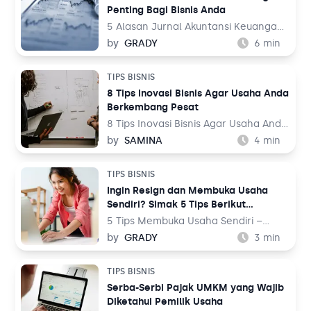
Penting Bagi Bisnis Anda
pandemi COVID-19, banyak sekali
bermunculan bisnis rumahan.
5 Alasan Jurnal Akuntansi Keuangan
Mungkin, Anda salah satu pelaku
Penting Bagi Bisnis Anda – Sebagai
by
GRADY
6
min
usaha tersebut.
pemilik bisnis, mengapa Anda harus
puas dengan software pembuat
TIPS BISNIS
laporan keuangan yang tidak bekerja
8 Tips Inovasi Bisnis Agar Usaha Anda
sesuai dengan apa yang Anda
Berkembang Pesat
butuhkan?
8 Tips Inovasi Bisnis Agar Usaha Anda
Berkembang Pesat – Sebagai pelaku
by
SAMINA
4
min
usaha, Anda tidak boleh lengah dan
merasa cepat puas dengan
TIPS BISNIS
pencapaian usaha Anda sejauh ini.
Ingin Resign dan Membuka Usaha
Apalagi bagi pebisnis pemula, haram
Sendiri? Simak 5 Tips Berikut…
hukumnya menyempatkan diri untuk
berleha-leha.
5 Tips Membuka Usaha Sendiri –
Tahukah Anda? Banyak orang yang
by
GRADY
3
min
memilih untuk resign dari tempat ia
bekerja demi membuka usaha
TIPS BISNIS
sendiri? Namun, tak jarang juga lho,
Serba-Serbi Pajak UMKM yang Wajib
yang memilih untuk membuka usaha
Diketahui Pemilik Usaha
sendiri selagi bekerja full time