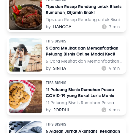
Solusi Bisnis
2020 ini. Wabah ini membuat segala
Blog
Tips dan Resep Rendang untuk Bisnis
bentuk rencana menjadi berantakan.
Rumahan, Dijamin Enak!
Dunia bisnis menjadi salah satu
Tambahan
korbannya. Ada yang beralih ke
Tips dan Resep Rendang untuk Bisnis
Solusi Bisnis
bentuk usaha online atau bahkan
Rumahan, Dijamin Enak! – Siapa yang
by
HANGGA
7
min
ada yang sepenuhnya tutup.
tak kenal rendang? Saking
Tambahan
populernya, kelezatan masakan asli
TIPS BISNIS
Minang ini didapuk CNN sebagai
5 Cara Melihat dan Memanfaatkan
makanan paling enak nomor 1 di
Peluang Bisnis Online Modal Kecil
Kategori Blog
dunia pada voting mereka di tahun
2011 dan 2017.
5 Cara Melihat dan Memanfaatkan
Peluang Bisnis Online Modal Kecil –
by
SINTIA
4
min
Mungkin saat ini Anda merasa bahwa
gaji yang didapat dari kantor cukup
TIPS BISNIS
untuk memenuhi kebutuhan sehari-
11 Peluang Bisnis Rumahan Pasca
hari. Namun, bagaimana dengan di
COVID-19 yang Bakal Laris Manis
masa depan? Apakah cukup?
11 Peluang Bisnis Rumahan Pasca
COVID-19 yang Bakal Laris Manis –
by
JORDHI
6
min
Melakukan berbagai aktivitas di
rumah bukan berarti tak bisa
TIPS BISNIS
menjalankan bisnis dengan maksimal.
5 Alasan Jurnal Akuntansi Keuangan
Seperti yang diketahui, di tengah