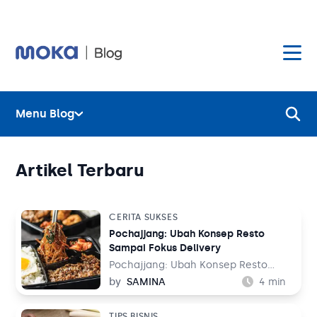
Menu Blog
Layanan
Hardware
Layanan
Artikel Terbaru
Harga
Hardware
CERITA SUKSES
Pochajjang: Ubah Konsep Resto
Hubungi Kami
Harga
Sampai Fokus Delivery
Pochajjang: Ubah Konsep Resto
Blog
Sampai Fokus Delivery – Pandemi
by
SAMINA
4
min
Hubungi Kami
corona menjadi musibah yang tidak
disangka-sangka datangnya di tahun
TIPS BISNIS