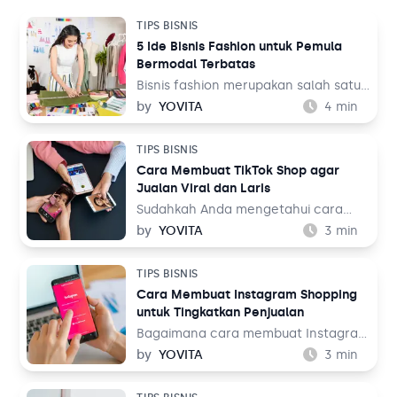
TIPS BISNIS
5 Ide Bisnis Fashion untuk Pemula
Bermodal Terbatas
Bisnis fashion merupakan salah satu
bisnis yang tak akan pernah mati.
by
YOVITA
4
min
Sebab, pada dasarnya setiap orang
memerlukan pakaian untuk
TIPS BISNIS
kehidupan sehari-hari mereka, baik
Cara Membuat TikTok Shop agar
untuk bekerja maupun aktivitas
Jualan Viral dan Laris
lainnya. Tentu ini jadi peluang bisnis
yang menjanjikan dari waktu ke
Sudahkah Anda mengetahui cara
waktu.
membuat TikTok Shop? TikTok
by
YOVITA
3
min
merupakan salah satu media sosial
yang populer akhir-akhir ini. Media
TIPS BISNIS
sosial yang menampilkan konten
Cara Membuat Instagram Shopping
audio visual tersebut dinilai menarik
untuk Tingkatkan Penjualan
karena menampilkan beragam tema,
mulai dari hiburan, resep makanan,
Bagaimana cara membuat Instagram
hingga pengetahuan. Bahkan media
Shopping? Instagram adalah salah
by
YOVITA
3
min
sosial ini juga bisa digunakan untuk
satu media sosial populer saat ini
berjualan melalui fitur TikTok Shop.
dengan pengguna lebih dari 1 miliar