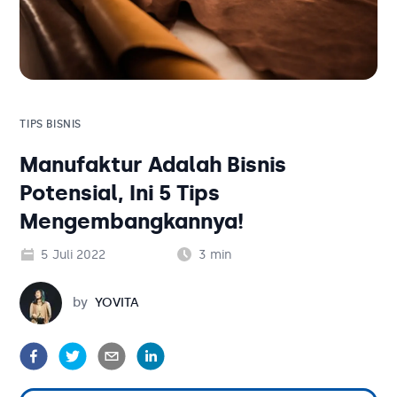
Solusi Bisnis
Blog
Tambahan
Solusi Bisnis
Tambahan
TIPS BISNIS
Manufaktur Adalah Bisnis
Kategori Blog
Potensial, Ini 5 Tips
Mengembangkannya!
5 Juli 2022
3
min
Yovita
by
YOVITA