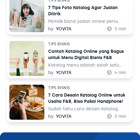
TIPS BISNIS
Lalu, bagaimana cara membuatnya
orang di seluruh dunia. Dalam
7 Tips Foto Katalog Agar Jualan
untuk jualan online?
perspektif bisnis, hal ini tentu menjadi
Dilirik
sebuah keuntungan.
Pemilik bisnis jualan online perlu
belajar tentang fotografi produk
by
YOVITA
3
min
agar bisa menghasilkan foto yang
menarik pengunjung untuk membeli
TIPS BISNIS
barang dagangan. Foto katalog tidak
Contoh Katalog Online yang Bagus
bisa dilakukan sembarangan dan asal
untuk Menu Digital Bisnis F&B
upload ke tempat jualan. Saat
berbelanja, pengunjung toko online
Katalog menu adalah salah satu
bukan hanya membandingkan harga
elemen penting dalam bisnis F&B.
by
YOVITA
4
min
dengan toko sebelah, tetapi juga
Tidak hanya memudahkan pelanggan
membandingkan foto katalog yang
untuk melihat hidangan yang akan
TIPS BISNIS
ada.
mereka pesan, tapi katalog menu
7 Cara Desain Katalog Online untuk
juga bisa menjadi sarana
Usaha F&B, Bisa Pakai Handphone!
membangun image untuk bisnis Anda.
Oleh karena itu, mendesain katalog
Sudah tahu cara desain katalog
menu menjadi hal yang perlu
online? Sebagai pemilik bisnis F&B,
by
YOVITA
3
min
dipikirkan secara matang dan
Anda perlu memperkenalkan
maksimal.
hidangan yang Anda jual dengan
baik ke pelanggan. Sebelum