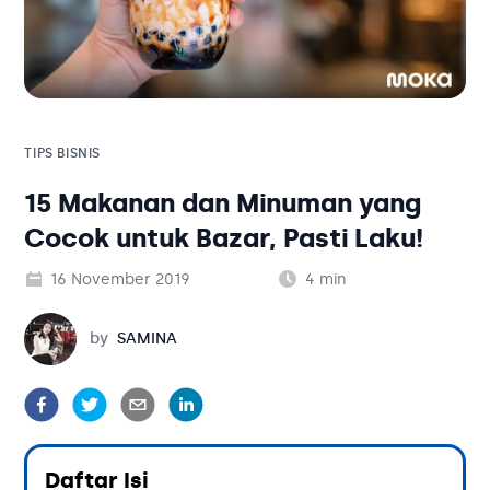
Solusi Bisnis
Blog
Tambahan
Solusi Bisnis
Tambahan
TIPS BISNIS
15 Makanan dan Minuman yang
Kategori Blog
Cocok untuk Bazar, Pasti Laku!
16 November 2019
4
min
Samina
by
SAMINA
Daftar Isi