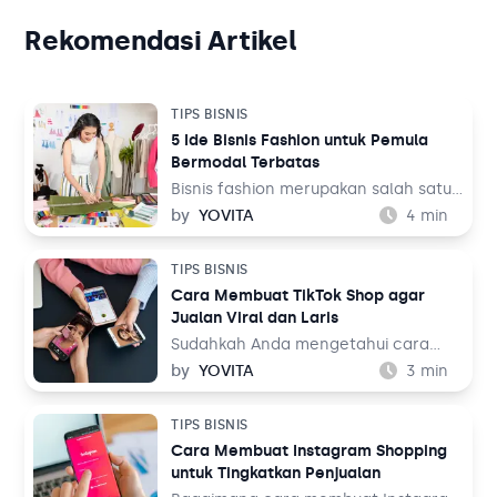
Rekomendasi Artikel
TIPS BISNIS
5 Ide Bisnis Fashion untuk Pemula
Bermodal Terbatas
Bisnis fashion merupakan salah satu
bisnis yang tak akan pernah mati.
by
YOVITA
4
min
Sebab, pada dasarnya setiap orang
memerlukan pakaian untuk
TIPS BISNIS
kehidupan sehari-hari mereka, baik
Cara Membuat TikTok Shop agar
untuk bekerja maupun aktivitas
Jualan Viral dan Laris
lainnya. Tentu ini jadi peluang bisnis
yang menjanjikan dari waktu ke
Sudahkah Anda mengetahui cara
waktu.
membuat TikTok Shop? TikTok
by
YOVITA
3
min
merupakan salah satu media sosial
yang populer akhir-akhir ini. Media
TIPS BISNIS
sosial yang menampilkan konten
Cara Membuat Instagram Shopping
audio visual tersebut dinilai menarik
untuk Tingkatkan Penjualan
karena menampilkan beragam tema,