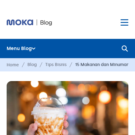
Menu Blog
Layanan
Blog
Tips Bisnis
15 Makanan dan Minuman yan
Home
Hardware
Layanan
Harga
Hardware
Hubungi Kami
Harga
Blog
Hubungi Kami