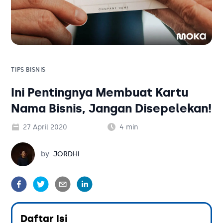
Solusi Bisnis
Blog
Tambahan
Solusi Bisnis
Tambahan
TIPS BISNIS
Ini Pentingnya Membuat Kartu
Kategori Blog
Nama Bisnis, Jangan Disepelekan!
27 April 2020
4
min
Jordhi
by
JORDHI
Daftar Isi