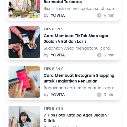
Bermodal Terbatas
Bisnis fashion merupakan salah satu
bisnis yang tak akan pernah mati.
by
YOVITA
4
min
Sebab, pada dasarnya setiap orang
memerlukan pakaian untuk
TIPS BISNIS
kehidupan sehari-hari mereka, baik
Cara Membuat TikTok Shop agar
untuk bekerja maupun aktivitas
Jualan Viral dan Laris
lainnya. Tentu ini jadi peluang bisnis
yang menjanjikan dari waktu ke
Sudahkah Anda mengetahui cara
waktu.
membuat TikTok Shop? TikTok
by
YOVITA
3
min
merupakan salah satu media sosial
yang populer akhir-akhir ini. Media
TIPS BISNIS
sosial yang menampilkan konten
Cara Membuat Instagram Shopping
audio visual tersebut dinilai menarik
untuk Tingkatkan Penjualan
karena menampilkan beragam tema,
mulai dari hiburan, resep makanan,
Bagaimana cara membuat Instagram
hingga pengetahuan. Bahkan media
Shopping? Instagram adalah salah
by
YOVITA
3
min
sosial ini juga bisa digunakan untuk
satu media sosial populer saat ini
berjualan melalui fitur TikTok Shop.
dengan pengguna lebih dari 1 miliar
TIPS BISNIS
Lalu, bagaimana cara membuatnya
orang di seluruh dunia. Dalam
7 Tips Foto Katalog Agar Jualan
untuk jualan online?
perspektif bisnis, hal ini tentu menjadi
Dilirik
sebuah keuntungan.