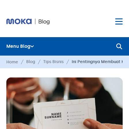
Menu Blog
Layanan
Blog
Tips Bisnis
Ini Pentingnya Membuat Kar
Home
Hardware
Layanan
Harga
Hardware
Hubungi Kami
Harga
Blog
Hubungi Kami