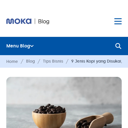
Menu Blog
Layanan
Blog
Tips Bisnis
9 Jenis Kopi yang Disukai, P
Home
Hardware
Layanan
Harga
Hardware
Hubungi Kami
Harga
Blog
Hubungi Kami