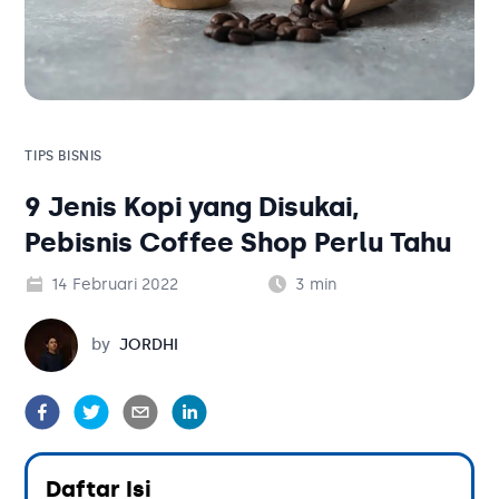
Solusi Bisnis
Blog
Tambahan
Solusi Bisnis
Tambahan
TIPS BISNIS
9 Jenis Kopi yang Disukai,
Kategori Blog
Pebisnis Coffee Shop Perlu Tahu
14 Februari 2022
3
min
Jordhi
by
JORDHI
Daftar Isi