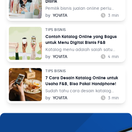
Dilirik
sebuah keuntungan.
Pemilik bisnis jualan online perlu
belajar tentang fotografi produk
by
YOVITA
3
min
agar bisa menghasilkan foto yang
menarik pengunjung untuk membeli
TIPS BISNIS
barang dagangan. Foto katalog tidak
Contoh Katalog Online yang Bagus
bisa dilakukan sembarangan dan asal
untuk Menu Digital Bisnis F&B
upload ke tempat jualan. Saat
berbelanja, pengunjung toko online
Katalog menu adalah salah satu
bukan hanya membandingkan harga
elemen penting dalam bisnis F&B.
by
YOVITA
4
min
dengan toko sebelah, tetapi juga
Tidak hanya memudahkan pelanggan
membandingkan foto katalog yang
untuk melihat hidangan yang akan
TIPS BISNIS
ada.
mereka pesan, tapi katalog menu
7 Cara Desain Katalog Online untuk
juga bisa menjadi sarana
Usaha F&B, Bisa Pakai Handphone!
membangun image untuk bisnis Anda.
Oleh karena itu, mendesain katalog
Sudah tahu cara desain katalog
menu menjadi hal yang perlu
online? Sebagai pemilik bisnis F&B,
by
YOVITA
3
min
dipikirkan secara matang dan
Anda perlu memperkenalkan
maksimal.
hidangan yang Anda jual dengan
baik ke pelanggan. Sebelum
memesan dan menikmatinya,
pelanggan akan terlebih dulu