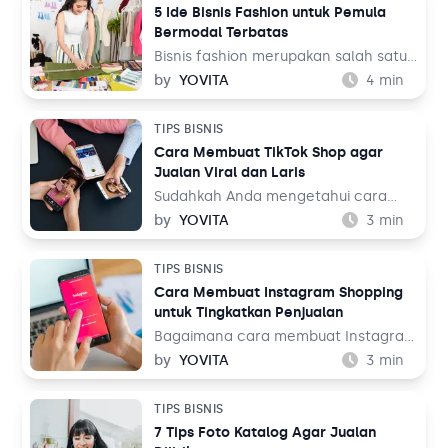
5 Ide Bisnis Fashion untuk Pemula
Bermodal Terbatas
Bisnis fashion merupakan salah satu
bisnis yang tak akan pernah mati.
by
YOVITA
4
min
Sebab, pada dasarnya setiap orang
memerlukan pakaian untuk
TIPS BISNIS
kehidupan sehari-hari mereka, baik
Cara Membuat TikTok Shop agar
untuk bekerja maupun aktivitas
Jualan Viral dan Laris
lainnya. Tentu ini jadi peluang bisnis
yang menjanjikan dari waktu ke
Sudahkah Anda mengetahui cara
waktu.
membuat TikTok Shop? TikTok
by
YOVITA
3
min
merupakan salah satu media sosial
yang populer akhir-akhir ini. Media
TIPS BISNIS
sosial yang menampilkan konten
Cara Membuat Instagram Shopping
audio visual tersebut dinilai menarik
untuk Tingkatkan Penjualan
karena menampilkan beragam tema,
mulai dari hiburan, resep makanan,
Bagaimana cara membuat Instagram
hingga pengetahuan. Bahkan media
Shopping? Instagram adalah salah
by
YOVITA
3
min
sosial ini juga bisa digunakan untuk
satu media sosial populer saat ini
berjualan melalui fitur TikTok Shop.
dengan pengguna lebih dari 1 miliar
TIPS BISNIS
Lalu, bagaimana cara membuatnya
orang di seluruh dunia. Dalam
7 Tips Foto Katalog Agar Jualan
untuk jualan online?
perspektif bisnis, hal ini tentu menjadi