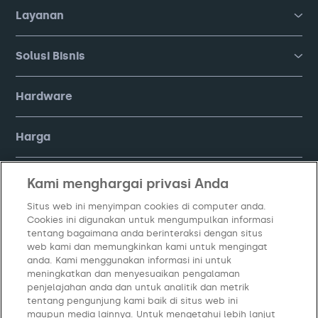
Layanan
Solusi Bisnis
Hardware
Harga
FAQ
Kami menghargai privasi Anda
Situs web ini menyimpan cookies di computer anda.
Company
Cookies ini digunakan untuk mengumpulkan informasi
tentang bagaimana anda berinteraksi dengan situs
web kami dan memungkinkan kami untuk mengingat
anda. Kami menggunakan informasi ini untuk
meningkatkan dan menyesuaikan pengalaman
penjelajahan anda dan untuk analitik dan metrik
tentang pengunjung kami baik di situs web ini
maupun media lainnya. Untuk mengetahui lebih lanjut