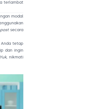
a terlambat
dengan modal
 menggunakan
,
post
secara
 Anda tetap
ip dan ingin
Yuk
, nikmati