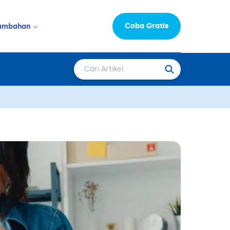
Coba Gratis
ambahan
Informasi Perusahaan
LAINNYA
Moka Learning Hub
Capital
epat Saji
FAQ
Karir
 & Salon