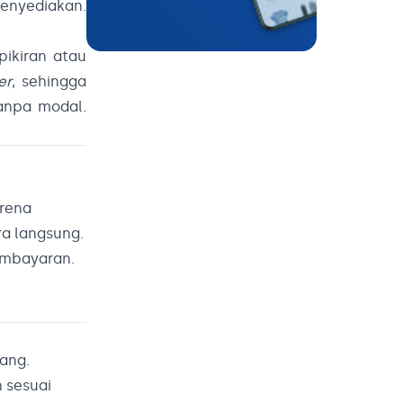
enyediakan.
pikiran atau
er
, sehingga
tanpa modal.
arena
ra langsung.
pembayaran.
ang.
 sesuai