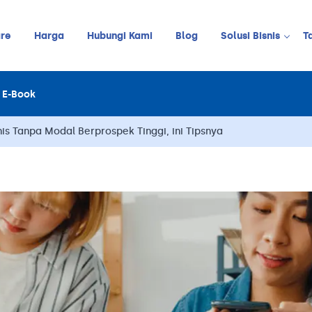
re
Harga
Hubungi Kami
Blog
Solusi Bisnis
T
Kedai Kopi
E-Book
LINE
JUALAN ONLINE
Restoran
Online Order Management
nis Tanpa Modal Berprospek Tinggi, ini Tipsnya
Restoran C
Retail
Barbershop
Pelanggan
Stok
Meja
Karyawan