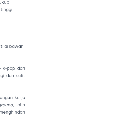
cukup
tinggi
kti di bawah
e
K-pop dari
gi dan sulit
Bangun kerja
ground
, jalin
 menghindari