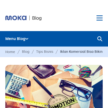
Menu Blog
Layanan
Blog
Tips Bisnis
Iklan Komersial Bisa Bikin B
Home
Hardware
Layanan
Harga
Hardware
Hubungi Kami
Harga
Blog
Hubungi Kami