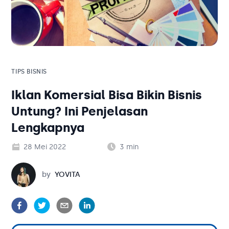
Solusi Bisnis
Blog
Tambahan
Solusi Bisnis
Tambahan
TIPS BISNIS
Iklan Komersial Bisa Bikin Bisnis
Kategori Blog
Untung? Ini Penjelasan
Lengkapnya
28 Mei 2022
3
min
Yovita
by
YOVITA