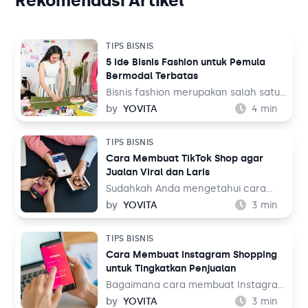
Rekomendasi Artikel
TIPS BISNIS
5 Ide Bisnis Fashion untuk Pemula
Bermodal Terbatas
Bisnis fashion merupakan salah satu
bisnis yang tak akan pernah mati.
by
YOVITA
4
min
Sebab, pada dasarnya setiap orang
memerlukan pakaian untuk
TIPS BISNIS
kehidupan sehari-hari mereka, baik
Cara Membuat TikTok Shop agar
untuk bekerja maupun aktivitas
Jualan Viral dan Laris
lainnya. Tentu ini jadi peluang bisnis
yang menjanjikan dari waktu ke
Sudahkah Anda mengetahui cara
waktu.
membuat TikTok Shop? TikTok
by
YOVITA
3
min
merupakan salah satu media sosial
yang populer akhir-akhir ini. Media
TIPS BISNIS
sosial yang menampilkan konten
Cara Membuat Instagram Shopping
audio visual tersebut dinilai menarik
untuk Tingkatkan Penjualan
karena menampilkan beragam tema,
mulai dari hiburan, resep makanan,
Bagaimana cara membuat Instagram
hingga pengetahuan. Bahkan media
Shopping? Instagram adalah salah
by
YOVITA
3
min