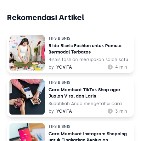
Rekomendasi Artikel
TIPS BISNIS
5 Ide Bisnis Fashion untuk Pemula
Bermodal Terbatas
Bisnis fashion merupakan salah satu
bisnis yang tak akan pernah mati.
by
YOVITA
4
min
Sebab, pada dasarnya setiap orang
memerlukan pakaian untuk
TIPS BISNIS
kehidupan sehari-hari mereka, baik
Cara Membuat TikTok Shop agar
untuk bekerja maupun aktivitas
Jualan Viral dan Laris
lainnya. Tentu ini jadi peluang bisnis
yang menjanjikan dari waktu ke
Sudahkah Anda mengetahui cara
waktu.
membuat TikTok Shop? TikTok
by
YOVITA
3
min
merupakan salah satu media sosial
yang populer akhir-akhir ini. Media
TIPS BISNIS
sosial yang menampilkan konten
Cara Membuat Instagram Shopping
audio visual tersebut dinilai menarik
untuk Tingkatkan Penjualan