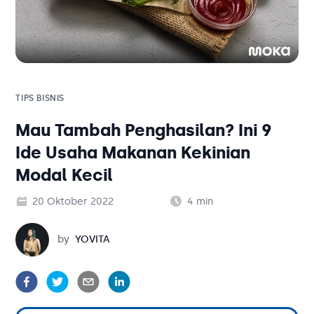
Solusi Bisnis
Blog
Tambahan
Solusi Bisnis
Tambahan
TIPS BISNIS
Mau Tambah Penghasilan? Ini 9
Kategori Blog
Ide Usaha Makanan Kekinian
Modal Kecil
20 Oktober 2022
4
min
Yovita
by
YOVITA