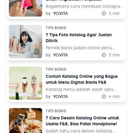
karena menampilkan beragam tema,
mulai dari hiburan, resep makanan,
Bagaimana cara membuat Instagram
hingga pengetahuan. Bahkan media
Shopping? Instagram adalah salah
by
YOVITA
3
min
sosial ini juga bisa digunakan untuk
satu media sosial populer saat ini
berjualan melalui fitur TikTok Shop.
dengan pengguna lebih dari 1 miliar
TIPS BISNIS
Lalu, bagaimana cara membuatnya
orang di seluruh dunia. Dalam
7 Tips Foto Katalog Agar Jualan
untuk jualan online?
perspektif bisnis, hal ini tentu menjadi
Dilirik
sebuah keuntungan.
Pemilik bisnis jualan online perlu
belajar tentang fotografi produk
by
YOVITA
3
min
agar bisa menghasilkan foto yang
menarik pengunjung untuk membeli
TIPS BISNIS
barang dagangan. Foto katalog tidak
Contoh Katalog Online yang Bagus
bisa dilakukan sembarangan dan asal
untuk Menu Digital Bisnis F&B
upload ke tempat jualan. Saat
berbelanja, pengunjung toko online
Katalog menu adalah salah satu
bukan hanya membandingkan harga
elemen penting dalam bisnis F&B.
by
YOVITA
4
min
dengan toko sebelah, tetapi juga
Tidak hanya memudahkan pelanggan
membandingkan foto katalog yang
untuk melihat hidangan yang akan
TIPS BISNIS
ada.
mereka pesan, tapi katalog menu
7 Cara Desain Katalog Online untuk
juga bisa menjadi sarana
Usaha F&B, Bisa Pakai Handphone!
membangun image untuk bisnis Anda.
Oleh karena itu, mendesain katalog
Sudah tahu cara desain katalog