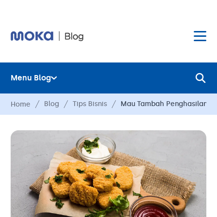
Menu Blog
Layanan
Blog
Tips Bisnis
Mau Tambah Penghasilan? In
Home
Hardware
Layanan
Harga
Hardware
Hubungi Kami
Harga
Blog
Hubungi Kami