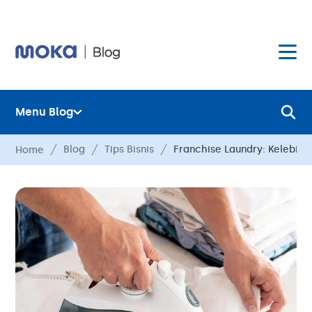
Menu Blog
Layanan
Blog
Tips Bisnis
Franchise Laundry: Kelebih
Home
Hardware
Layanan
Harga
Hardware
Hubungi Kami
Harga
Blog
Hubungi Kami