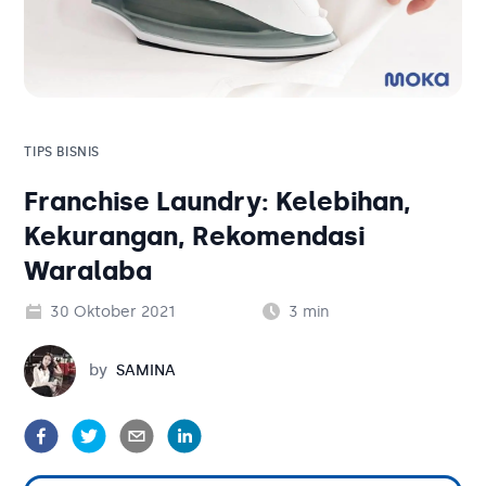
Solusi Bisnis
Blog
Tambahan
Solusi Bisnis
Tambahan
TIPS BISNIS
Franchise Laundry: Kelebihan,
Kategori Blog
Kekurangan, Rekomendasi
Waralaba
30 Oktober 2021
3
min
Samina
by
SAMINA