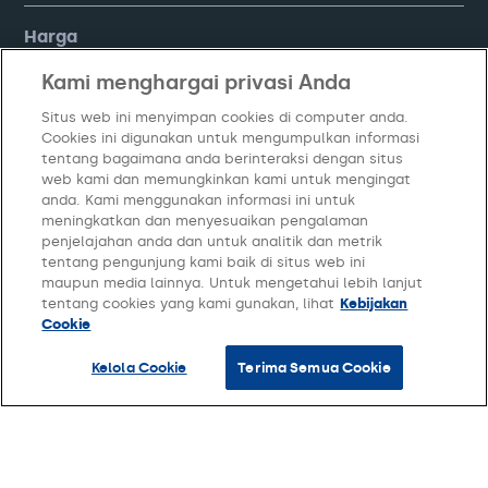
Harga
Kami menghargai privasi Anda
FAQ
Situs web ini menyimpan cookies di computer anda.
Cookies ini digunakan untuk mengumpulkan informasi
Company
tentang bagaimana anda berinteraksi dengan situs
web kami dan memungkinkan kami untuk mengingat
anda. Kami menggunakan informasi ini untuk
meningkatkan dan menyesuaikan pengalaman
penjelajahan anda dan untuk analitik dan metrik
tentang pengunjung kami baik di situs web ini
maupun media lainnya. Untuk mengetahui lebih lanjut
tentang cookies yang kami gunakan, lihat
Kebijakan
Cookie
Kelola Cookie
Terima Semua Cookie
Kebijakan Privasi
Syarat dan Ketentuan
Kelola Cookie
© Copyright
2026
PT Moka Teknologi Indonesia. All Rights Reserved.