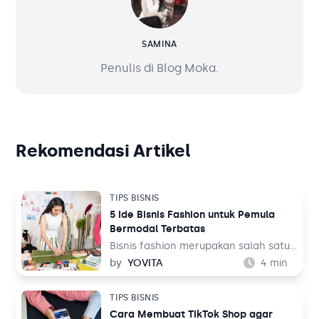
SAMINA
Penulis di Blog Moka.
Rekomendasi Artikel
TIPS BISNIS
5 Ide Bisnis Fashion untuk Pemula
Bermodal Terbatas
Bisnis fashion merupakan salah satu
bisnis yang tak akan pernah mati.
by
YOVITA
4
min
Sebab, pada dasarnya setiap orang
memerlukan pakaian untuk
TIPS BISNIS
kehidupan sehari-hari mereka, baik
Cara Membuat TikTok Shop agar
untuk bekerja maupun aktivitas