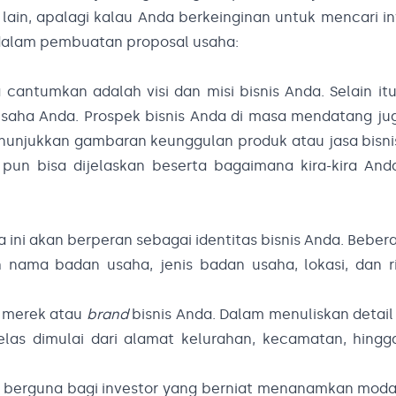
ain, apalagi kalau Anda berkeinginan untuk mencari in
 dalam pembuatan proposal usaha:
cantumkan adalah visi dan misi bisnis Anda. Selain it
usaha Anda. Prospek bisnis Anda di masa mendatang ju
enunjukkan gambaran keunggulan produk atau jasa bisn
 pun bisa dijelaskan beserta bagaimana kira-kira And
na ini akan berperan sebagai identitas bisnis Anda. Beber
ah nama badan usaha, jenis badan usaha, lokasi, dan 
a merek atau
brand
bisnis Anda. Dalam menuliskan detail 
as dimulai dari alamat kelurahan, kecamatan, hingg
t berguna bagi investor yang berniat menanamkan moda