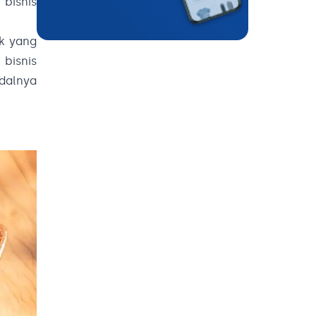
bisnis
ek yang
 bisnis
dalnya