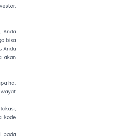
vestor.
u, Anda
ga bisa
is Anda
a akan
apa hal
riwayat
lokasi,
a kode
l pada