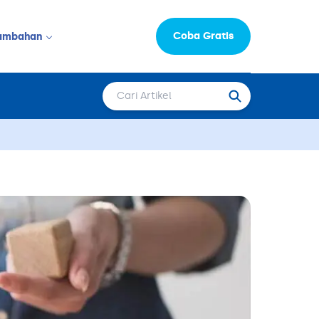
Coba Gratis
ambahan
Informasi Perusahaan
LAINNYA
Moka Learning Hub
Capital
epat Saji
FAQ
Karir
 & Salon