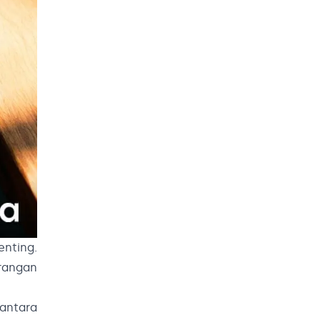
nting.
urangan
 antara