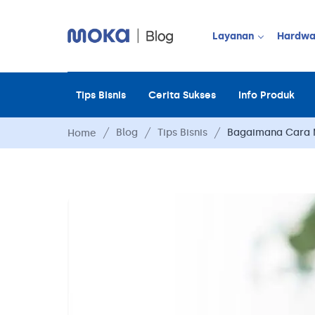
Layanan
Hardwa
Tips Bisnis
Cerita Sukses
Info Produk
JUALAN OFF
Point of Sale
Blog
Tips Bisnis
Bagaimana Cara 
Home
Payment
Moka Order
Manajemen 
Manajemen 
Manajemen 
Manajemen 