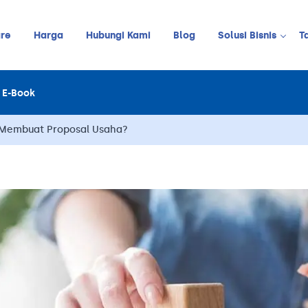
re
Harga
Hubungi Kami
Blog
Solusi Bisnis
T
Kedai Kopi
E-Book
LINE
JUALAN ONLINE
Restoran
Online Order Management
Membuat Proposal Usaha?
Restoran C
Retail
Barbershop
Pelanggan
Stok
Meja
Karyawan