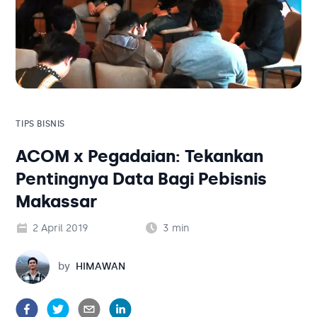
Solusi Bisnis
Blog
Tambahan
Solusi Bisnis
Tambahan
TIPS BISNIS
Kategori Blog
ACOM x Pegadaian: Tekankan
Pentingnya Data Bagi Pebisnis
Makassar
2 April 2019
3
min
Himawan
by
HIMAWAN