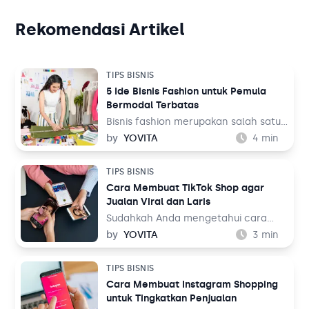
Rekomendasi Artikel
TIPS BISNIS
5 Ide Bisnis Fashion untuk Pemula
Bermodal Terbatas
Bisnis fashion merupakan salah satu
bisnis yang tak akan pernah mati.
by
YOVITA
4
min
Sebab, pada dasarnya setiap orang
memerlukan pakaian untuk
TIPS BISNIS
kehidupan sehari-hari mereka, baik
Cara Membuat TikTok Shop agar
untuk bekerja maupun aktivitas
Jualan Viral dan Laris
lainnya. Tentu ini jadi peluang bisnis
yang menjanjikan dari waktu ke
Sudahkah Anda mengetahui cara
waktu.
membuat TikTok Shop? TikTok
by
YOVITA
3
min
merupakan salah satu media sosial
yang populer akhir-akhir ini. Media
TIPS BISNIS
sosial yang menampilkan konten
Cara Membuat Instagram Shopping
audio visual tersebut dinilai menarik
untuk Tingkatkan Penjualan
karena menampilkan beragam tema,