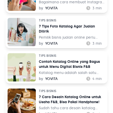
mulai dari hiburan, resep makanan,
Bagaimana cara membuat Instagram
hingga pengetahuan. Bahkan media
Shopping? Instagram adalah salah
by
YOVITA
3
min
sosial ini juga bisa digunakan untuk
satu media sosial populer saat ini
berjualan melalui fitur TikTok Shop.
dengan pengguna lebih dari 1 miliar
TIPS BISNIS
Lalu, bagaimana cara membuatnya
orang di seluruh dunia. Dalam
7 Tips Foto Katalog Agar Jualan
untuk jualan online?
perspektif bisnis, hal ini tentu menjadi
Dilirik
sebuah keuntungan.
Pemilik bisnis jualan online perlu
belajar tentang fotografi produk
by
YOVITA
3
min
agar bisa menghasilkan foto yang
menarik pengunjung untuk membeli
TIPS BISNIS
barang dagangan. Foto katalog tidak
Contoh Katalog Online yang Bagus
bisa dilakukan sembarangan dan asal
untuk Menu Digital Bisnis F&B
upload ke tempat jualan. Saat
berbelanja, pengunjung toko online
Katalog menu adalah salah satu
bukan hanya membandingkan harga
elemen penting dalam bisnis F&B.
by
YOVITA
4
min
dengan toko sebelah, tetapi juga
Tidak hanya memudahkan pelanggan
membandingkan foto katalog yang
untuk melihat hidangan yang akan
TIPS BISNIS
ada.
mereka pesan, tapi katalog menu
7 Cara Desain Katalog Online untuk
juga bisa menjadi sarana
Usaha F&B, Bisa Pakai Handphone!
membangun image untuk bisnis Anda.
Oleh karena itu, mendesain katalog
Sudah tahu cara desain katalog