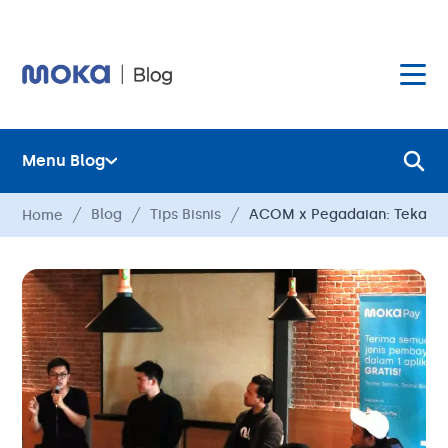
Menu Blog
Layanan
Blog
Tips Bisnis
ACOM x Pegadaian: Tekanka
Home
Hardware
Layanan
Harga
Hardware
Hubungi Kami
Harga
Blog
Hubungi Kami