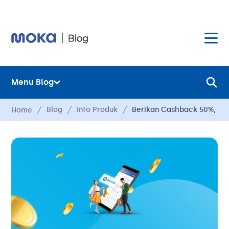
Menu Blog
Layanan
Blog
Info Produk
Berikan Cashback 50%, D
Home
Hardware
Layanan
Harga
Hardware
Hubungi Kami
Harga
Blog
Hubungi Kami