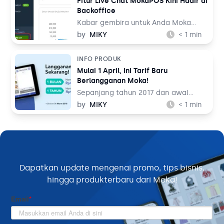
Fitur Live Chat MokaPOS Kini Hadir di
karena Moka telah menghadirkan
Backoffice
fitur CRM yang lebih premium.
Kabar gembira untuk Anda Moka
Merchant! MokaPOS kini telah
by
MIKY
< 1
min
meluncurkan fitur Live Chat di Back-
office agar Anda semakin dekat
INFO PRODUK
dengan Tim Support dan Sales Moka.
Mulai 1 April, Ini Tarif Baru
Berlangganan Moka!
Sepanjang tahun 2017 dan awal
tahun 2018, MokaPOS tidak henti-
by
MIKY
< 1
min
hentinya menghadirkan
menghadirkan berbagai fitur dan
peningkatan aplikasi untuk semakin
memudahkan dan membantu Anda
dalam menjalankan bisnis usaha.
Dapatkan update mengenai promo, tips bisnis,
hingga produk
terbaru dari Moka!