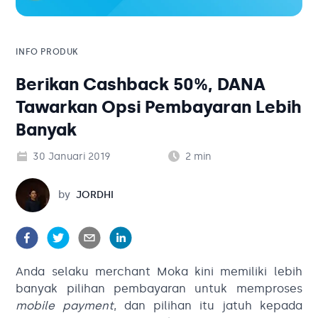
Solusi Bisnis
Blog
Tambahan
Solusi Bisnis
INFO PRODUK
Berikan Cashback 50%, DANA
Tambahan
Tawarkan Opsi Pembayaran Lebih
Banyak
Kategori Blog
30 Januari 2019
2
min
Jordhi
by
JORDHI
Anda selaku merchant Moka kini memiliki lebih
banyak pilihan pembayaran untuk memproses
mobile payment
, dan pilihan itu jatuh kepada