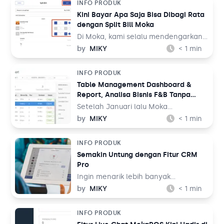
INFO PRODUK
Kini Bayar Apa Saja Bisa Dibagi Rata
dengan Split Bill Moka
Di Moka, kami selalu mendengarkan
saran dan kritik Anda agar kami terus
by
MIKY
< 1
min
meningkatkan aplikasi kasir terdepan
untuk bisnis Anda. Untuk itu, kami
INFO PRODUK
menghadirkan fitur Split Bill kepada
Table Management Dashboard &
Anda.
Report, Analisa Bisnis F&B Tanpa
Repot
Setelah Januari lalu Moka
meluncurkan fitur Table
by
MIKY
< 1
min
Management yang dihadirkan
secara khusus untuk pelaku bisnis F&B
INFO PRODUK
full service, di Maret ini Moka
Semakin Untung dengan Fitur CRM
melakukan peningkatan agar
Pro
memudahkan Anda dalam
mengambil keputusan krusial untuk
Ingin menarik lebih banyak
bisnis Anda dengan menggunakan
pelanggan? Ingin penjualan Anda
by
MIKY
< 1
min
fitur ini.
semakin laris? Ingin mengoptimalkan
program loyalitas yang Anda miliki?
INFO PRODUK
Kini Anda tidak perlu khawatir lagi