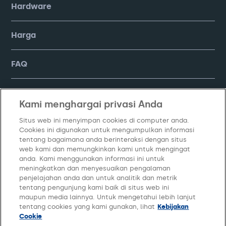
Hardware
Harga
FAQ
Company
Kami menghargai privasi Anda
Situs web ini menyimpan cookies di computer anda.
Cookies ini digunakan untuk mengumpulkan informasi
tentang bagaimana anda berinteraksi dengan situs
web kami dan memungkinkan kami untuk mengingat
anda. Kami menggunakan informasi ini untuk
meningkatkan dan menyesuaikan pengalaman
penjelajahan anda dan untuk analitik dan metrik
tentang pengunjung kami baik di situs web ini
Kebijakan Privasi
Syarat dan Ketentuan
Kelola Cookie
maupun media lainnya. Untuk mengetahui lebih lanjut
tentang cookies yang kami gunakan, lihat
Kebijakan
Cookie
© Copyright
2026
PT Moka Teknologi Indonesia. All Rights Reserved.