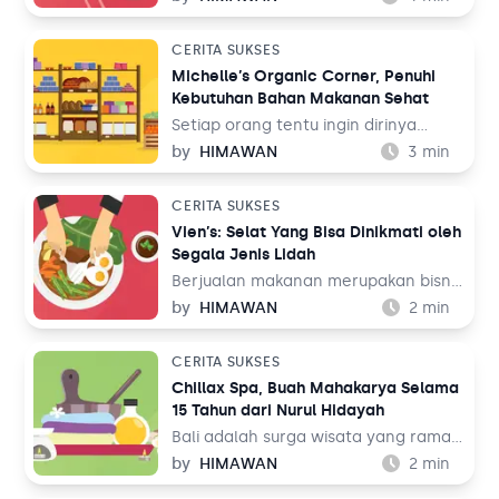
dengan modal. Mereka merasa kalau
visi besar yang telah mereka
CERITA SUKSES
rancang harus dieksekusi dengan
Michelle’s Organic Corner, Penuhi
megah supaya bisa cepat balik
Kebutuhan Bahan Makanan Sehat
modal. Namun ternyata, bukan jalan
ini yang ditempuh oleh Desta
Setiap orang tentu ingin dirinya
Rissasanti untuku mewujudkan Mimo
menjadi sehat. Namun belum banyak
by
HIMAWAN
3
min
Cooks and Coffee.
orang yang tergerak untuk memulai
hidup yang lebih sehat. Hal ini
CERITA SUKSES
didasari berbagai faktor, misalnya
Vien’s: Selat Yang Bisa Dinikmati oleh
lingkungan yang tidak mendukung,
Segala Jenis Lidah
hingga kesulitan mendapatkan
bahan makanan yang sehat.
Berjualan makanan merupakan bisnis
yang tidak akan pernah mati. Akan
by
HIMAWAN
2
min
selalu ada banyak orang yang
mencari makanan. Entah itu dengan
CERITA SUKSES
alasan untuk sekedar memenuhi
Chillax Spa, Buah Mahakarya Selama
kebutuhan pokok atau untuk
15 Tahun dari Nurul Hidayah
memenuhi hasrat diri yang sangat
mencintai makanan dan ingin
Bali adalah surga wisata yang ramai
mencoba segala jenis makanan.
dikunjungi oleh semua orang, baik
by
HIMAWAN
2
min
turis domestik maupun turis