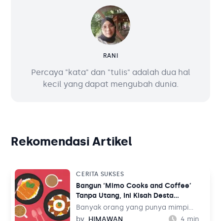
RANI
Percaya "kata" dan "tulis" adalah dua hal
kecil yang dapat mengubah dunia.
Rekomendasi Artikel
CERITA SUKSES
Bangun ‘Mimo Cooks and Coffee’
Tanpa Utang, Ini Kisah Desta
Rissasanti
Banyak orang yang punya mimpi
mendirikan bisnis namun terkendala
by
HIMAWAN
4
min