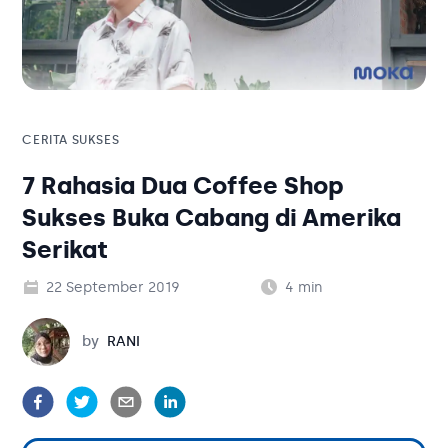
Solusi Bisnis
Blog
Tambahan
Solusi Bisnis
Tambahan
CERITA SUKSES
7 Rahasia Dua Coffee Shop
Kategori Blog
Sukses Buka Cabang di Amerika
Serikat
22 September 2019
4
min
Rani
by
RANI