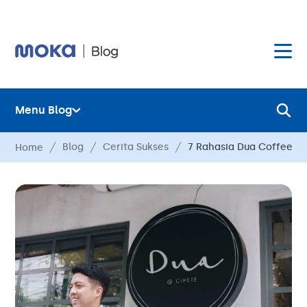
Menu Blog
Layanan
Blog
Cerita Sukses
7 Rahasia Dua Coffee Sh
Home
Hardware
Layanan
Harga
Hardware
Hubungi Kami
Harga
Blog
Hubungi Kami