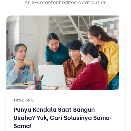
Solusi Bisnis
An SEO content editor. A cat butler.
Blog
Tambahan
Solusi Bisnis
Tambahan
Kategori Blog
TIPS BISNIS
Punya Kendala Saat Bangun
Usaha? Yuk, Cari Solusinya Sama-
Sama!