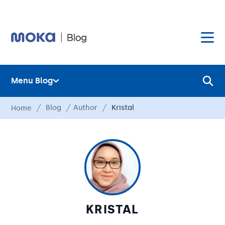
Menu Blog
Layanan
Blog
Author
Kristal
Home
Hardware
Layanan
Harga
Hardware
Hubungi Kami
Harga
Blog
Hubungi Kami
KRISTAL