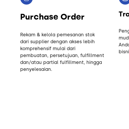
Tr
Purchase Order
Peng
Rekam & kelola pemesanan stok
mud
dari supplier dengan akses lebih
Anda
komprehensif mulai dari
bisn
pembuatan, persetujuan, fulfillment
dan/atau partial fulfillment, hingga
penyelesaian.