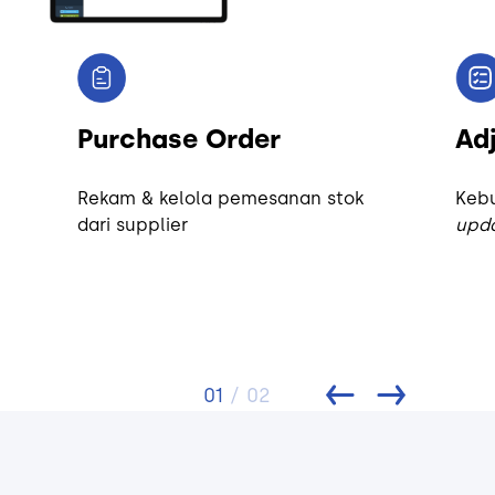
Purchase Order
Ad
Rekam & kelola pemesanan stok
Keb
dari supplier
upd
01
/ 02