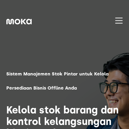
Layanan
Hardware
Jualan Offline
Sistem Manajemen Stok Pintar untuk Kelola
Point of Sale
Jualan Online
Harga
Persediaan Bisnis Offline Anda
Payment
Online Order Management
Lainnya
Hubungi Kami
Moka Order
Capital
Kelola stok barang dan
Blog
kontrol kelangsungan
Manajemen Pelanggan