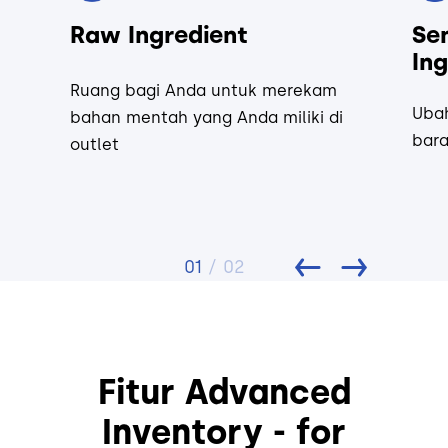
Raw Ingredient
Se
In
Ruang bagi Anda untuk merekam
Uba
bahan mentah yang Anda miliki di
bara
outlet
01
/ 02
Fitur Advanced
Inventory - for