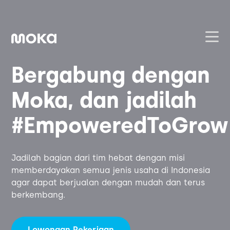
Bergabung dengan
Layanan
Moka, dan jadilah
Hardware
Jualan Offline
#EmpoweredToGrow
Point of Sale
Jualan Online
Harga
Jadilah bagian dari tim hebat dengan misi
Payment
Online Order Management
Lainnya
memberdayakan semua jenis usaha di Indonesia
Hubungi Kami
agar dapat berjualan dengan mudah dan terus
Moka Order
Capital
berkembang.
Blog
Manajemen Pelanggan
Lowongan Pekerjaan