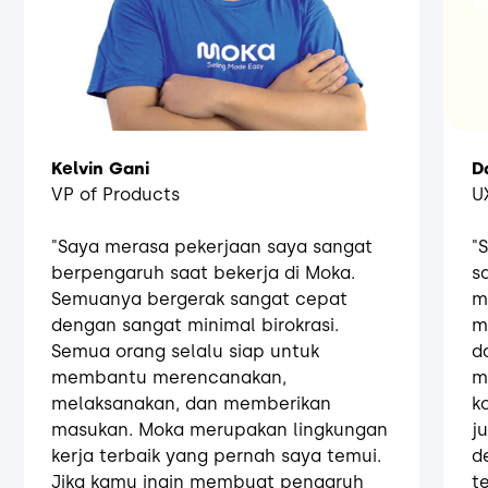
Kelvin Gani
D
VP of Products
U
"Saya merasa pekerjaan saya sangat
"
berpengaruh saat bekerja di Moka.
s
Semuanya bergerak sangat cepat
m
dengan sangat minimal birokrasi.
m
Semua orang selalu siap untuk
d
membantu merencanakan,
m
melaksanakan, dan memberikan
k
masukan. Moka merupakan lingkungan
j
kerja terbaik yang pernah saya temui.
d
Jika kamu ingin membuat pengaruh
te