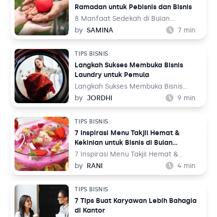
Ramadan untuk Pebisnis dan Bisnis
WhatsApp sendiri pada dasarnya
bukan hanya bisa dijadikan sebagai
8 Manfaat Sedekah di Bulan
media komunikasi saja, melainkan
Ramadan untuk Pebisnis dan
by
SAMINA
7
min
platform untuk melakukan
Kesuksesan Usaha – Bulan Ramadan
pemesanan dan pembayaran
adalah bulan yang istimewa,
TIPS BISNIS
makanan, seperti yang dilakukan
terutama bagi warga Indonesia yang
Langkah Sukses Membuka Bisnis
oleh Digiresto.
sebagian besar penduduknya
Laundry untuk Pemula
menganut kepercayaan Islam.
Langkah Sukses Membuka Bisnis
Laundry untuk Pemula – Laundry
by
JORDHI
9
min
adalah salah satu usaha yang bisa
Anda mulai sendiri. Bisnis satu ini
TIPS BISNIS
terbilang cukup sustain karena
7 Inspirasi Menu Takjil Hemat &
permintaan yang selalu tinggi,
Kekinian untuk Bisnis di Bulan
terlebih lagi jika Anda konsisten
Ramadan
memberikan pelayanan terbaik.
7 Inspirasi Menu Takjil Hemat &
Kekinian untuk Bisnis di Bulan
by
RANI
4
min
Ramadan – Ibadah puasa di bulan
Ramadan selalu identik dengan yang
TIPS BISNIS
namanya takjil. Karena selama bulan
7 Tips Buat Karyawan Lebih Bahagia
Ramadan, paket makanan ini menjadi
di Kantor
salah satu produk yang paling dicari