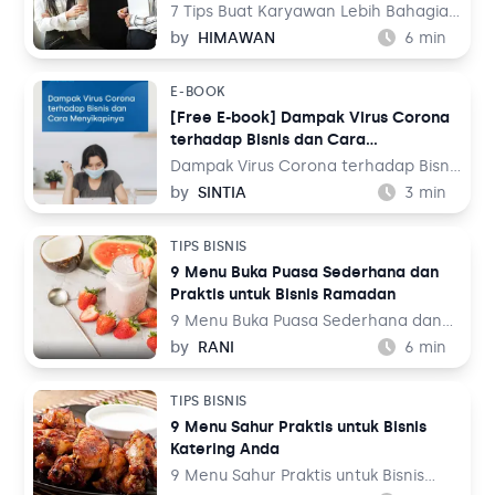
untuk berbuka puasa. Hal ini tentunya
7 Tips Buat Karyawan Lebih Bahagia
menjadi ladang bisnis yang sangat
di Kantor – Perusahaan secara
by
HIMAWAN
6
min
menguntungkan.
sederhana dapat didefinisikan
sebagai suatu organisasi yang terdiri
E-BOOK
dari orang-orang yang saling bekerja
[Free E-book] Dampak Virus Corona
sama untuk mengejar satu tujuan.
terhadap Bisnis dan Cara
Dari definisi tersebut, tampak jelas
Menyikapinya
bahwa yang menjadi pilar dari
Dampak Virus Corona terhadap Bisnis
sebuah perusahaan adalah
dan Cara Menyikapinya – Pada Rabu,
by
SINTIA
3
min
karyawan Anda.
11 Maret 2020 waktu setempat,
Tedros Adhanom Ghebreyesus,
TIPS BISNIS
selaku Direktur Jenderal World
9 Menu Buka Puasa Sederhana dan
Health Organization (WHO) telah
Praktis untuk Bisnis Ramadan
mengumumkan bahwa wabah Virus
Corona sebagai pandemi global.
9 Menu Buka Puasa Sederhana dan
Bahkan, pemerintah Indonesia pun
Praktis untuk Bisnis Ramadan – Bulan
by
RANI
6
min
telah mengumumkan bahwa COVID-
suci Ramadan sudah di depan mata,
19 sebagai bencana nasional.
saatnya kita bersiap menjalankan
TIPS BISNIS
ibadah puasa selama satu bulan ke
9 Menu Sahur Praktis untuk Bisnis
depan. Bulan penuh rahmat ini selalu
Katering Anda
ditunggu semua umat Islam.
9 Menu Sahur Praktis untuk Bisnis