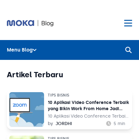
Menu Blog
Layanan
Hardware
Layanan
Artikel Terbaru
Harga
Hardware
TIPS BISNIS
10 Aplikasi Video Conference Terbaik
Hubungi Kami
Harga
yang Bikin Work From Home Jadi
Lebih Lancar
10 Aplikasi Video Conference Terbaik
Blog
yang Bikin Work From Home Jadi
by
JORDHI
5
min
Hubungi Kami
Lebih Lancar – Kebutuhan akan
aplikasi untuk video conference
TIPS BISNIS