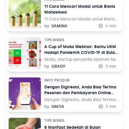
Solusi Bisnis
menjadi semakin tinggi seiring
Blog
11 Cara Mencari Modal untuk Bisnis
dengan anjuran pemerintah untuk
Mahasiswa
bekerja di rumah saja.
Tambahan
11 Cara Mencari Modal untuk Bisnis
Solusi Bisnis
Mahasiswa – Memulai bisnis di usia
by
SAMINA
4
min
muda merupakan langkah awal yang
Tambahan
baik untuk belajar wirausaha.
TIPS BISNIS
Melakukan bisnis sekaligus menjalani
A Cup of Moka Webinar: Bantu UKM
kegiatan sebagai mahasiswa bukan
Hadapi Pandemik COVID-19 di Bulan
Kategori Blog
lagi hal yang tidak mungkin dicapai.
Ramadan, Moka Berbagi Tren Data
Moka, startup penyedia layanan kasir
dan Strategi Bisnis
digital, menghadirkan data dan
by
GRADY
3
min
wawasan terkini mengenai bisnis di
bulan Ramadan di tengah pandemik
INFO PRODUK
COVID-19. Paparan data dan diskusi
Dengan Digiresto, Anda Bisa Terima
interaktif ini memberikan tiga
Pesanan dan Pembayaran Online
gambaran utama untuk bisnis, yaitu
Lewat WhatsApp
tradisi belanja industri F&B, ritel dan
Dengan Digiresto, Anda Bisa Terima
jasa di bulan Ramadan, antisipasi &
Pesanan dan Pembayaran Online
by
SINTIA
3
min
strategi brand di tengah krisis
Lewat WhatsApp – Pada November
COVID-19, dan perubahan perilaku
2019 lalu, tercatat 83% dari 171 juta
TIPS BISNIS
konsumen akibat COVID-19.
pengguna internet di Indonesia
8 Manfaat Sedekah di Bulan
merupakan pengguna WhatsApp.