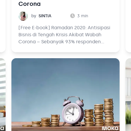
Corona
Sintia
by
SINTIA
3
min
[Free E-book] Ramadan 2020: Antisipasi
Bisnis di Tengah Krisis Akibat Wabah
Corona – Sebanyak 93% responden
setuju bahwa Ramadan adalah momen
untuk berkumpul bersama teman dan
keluarga. Berdasarkan survey online
Facebook dan Kantar terhadap 951
responden di Indonesia mengenai
aktivitas selama Ramadan