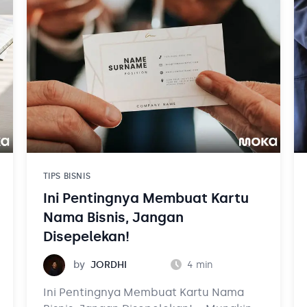
memasarkan produk dengan lebih
maksimal karena telah terencana
dengan baik. Untuk itu, setiap
pengusaha harus mengetahui langkah-
langkah membuat marketing plan yang
baik.
TIPS BISNIS
Ini Pentingnya Membuat Kartu
Nama Bisnis, Jangan
Disepelekan!
Jordhi
by
JORDHI
4
min
Ini Pentingnya Membuat Kartu Nama