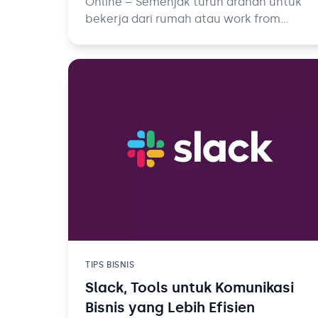
Online – Semenjak turun arahan untuk
bekerja dari rumah atau work from
home, terpaksa semua kegiatan tatap
muka kantor maupun belajar mengajar
dilaksanakan secara online.
TIPS BISNIS
Slack, Tools untuk Komunikasi
Bisnis yang Lebih Efisien