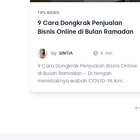
TIPS BISNIS
9 Cara Dongkrak Penjualan
Bisnis Online di Bulan Ramadan
Sintia
by
SINTIA
5
min
9 Cara Dongkrak Penjualan Bisnis Online
di Bulan Ramadan – Di tengah
merebaknya wabah COVID-19, kini
banyak pemilik bisnis yang lebih adaptif
dan kreatif dalam mempertahankan
usaha. Sebagai contoh, semenjak
diberlakukannya social distancing atau
physical distancing, kini banyak bisnis
beralih dari offline ke online.