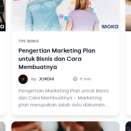
TIPS BISNIS
Pengertian Marketing Plan
untuk Bisnis dan Cara
Membuatnya
Jordhi
by
JORDHI
9
min
Pengertian Marketing Plan untuk Bisnis
dan Cara Membuatnya – Marketing
plan merupakan salah satu dokumen
yang harus Anda miliki sebagai seorang
pemilik bisnis. Dengan adanya
marketing plan, Anda dapat