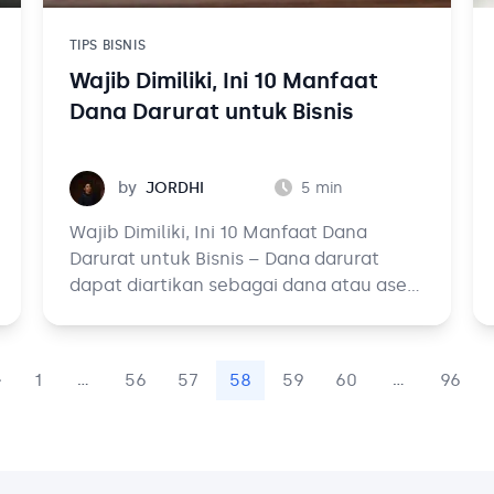
TIPS BISNIS
Wajib Dimiliki, Ini 10 Manfaat
Dana Darurat untuk Bisnis
Jordhi
by
JORDHI
5
min
Wajib Dimiliki, Ini 10 Manfaat Dana
Darurat untuk Bisnis – Dana darurat
dapat diartikan sebagai dana atau aset
likuid lainnya yang siap digunakan
ketika menghadapi masalah finansial.
Dana darurat ini bertindak selayaknya
1
56
57
58
59
60
96
...
...
jaring pengaman yang mampu
menutupi pengeluaran-pengeluaran
yang muncul tanpa prediksi.