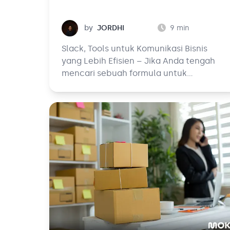
Jordhi
by
JORDHI
9
min
Slack, Tools untuk Komunikasi Bisnis
yang Lebih Efisien – Jika Anda tengah
mencari sebuah formula untuk
mengoptimalkan kinerja tim, mungkin
Anda harus memulainya dari sistem
koordinasi yang efektif dan efisien.