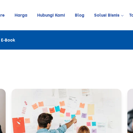
re
Harga
Hubungi Kami
Blog
Solusi Bisnis
T
Kedai Kopi
E-Book
LINE
JUALAN ONLINE
Restoran
Online Order Management
Restoran C
Retail
Barbershop
Pelanggan
Stok
Meja
Karyawan