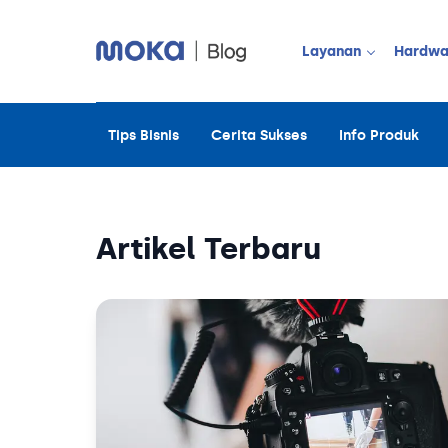
Layanan
Hardwa
Tips Bisnis
Cerita Sukses
Info Produk
JUALAN OFF
Point of Sale
Payment
Artikel Terbaru
Moka Order
Manajemen 
Manajemen 
Manajemen 
Manajemen 