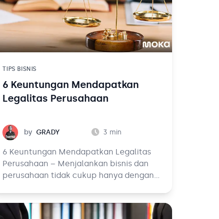
TIPS BISNIS
6 Keuntungan Mendapatkan
Legalitas Perusahaan
Grady
by
GRADY
3
min
6 Keuntungan Mendapatkan Legalitas
Perusahaan – Menjalankan bisnis dan
perusahaan tidak cukup hanya dengan
mengembangkan dan menjajakan
produk. Pebisnis harus piawai dalam
mengatur entitas yang ia miliki, salah