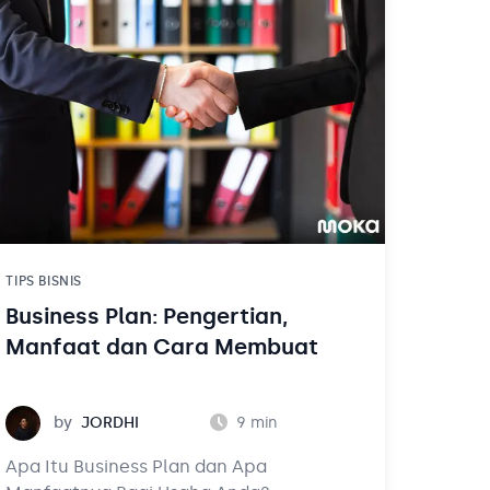
satunya dengan melindungi
perusahaanmu dalam bentuk badan
hukum. Dengan perlindungan yang baik,
maka bisnis Anda akan lancar.
TIPS BISNIS
Business Plan: Pengertian,
Manfaat dan Cara Membuat
Jordhi
by
JORDHI
9
min
Apa Itu Business Plan dan Apa