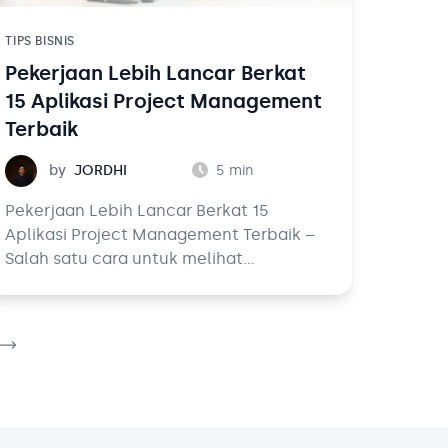
TIPS BISNIS
Pekerjaan Lebih Lancar Berkat
15 Aplikasi Project Management
Terbaik
Jordhi
by
JORDHI
5
min
Pekerjaan Lebih Lancar Berkat 15
Aplikasi Project Management Terbaik –
Salah satu cara untuk melihat
perkembangan bisnis Anda dapat
dilakukan dengan melihat performa tim.
Di zaman dulu, untuk melakukan proses
tracking maupun memantau langsung
hasil pekerjaan dari rekan Anda harus
dilakukan dengan bekerja langsung di
tempat yang sama atau bertemu