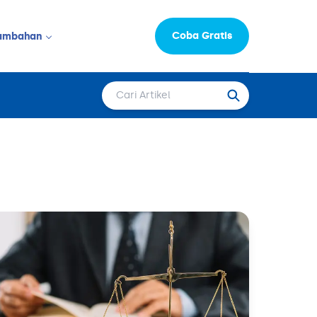
Coba Gratis
ambahan
Informasi Perusahaan
LAINNYA
Moka Learning Hub
Capital
epat Saji
FAQ
Karir
 & Salon