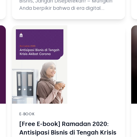
Bisnis, Jangan Disepelekan! – Mungkin
Anda berpikir bahwa di era digital
seperti sekarang ini sudah tidak penting
memiliki kartu nama bisnis untuk
dibagikan ke kolega.
E-BOOK
[Free E-book] Ramadan 2020:
Antisipasi Bisnis di Tengah Krisis