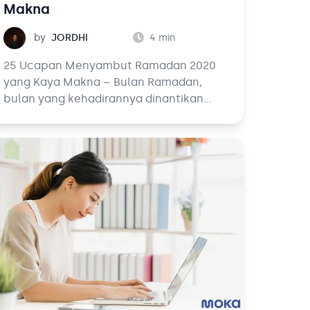
Makna
Jordhi
by
JORDHI
4
min
25 Ucapan Menyambut Ramadan 2020
yang Kaya Makna – Bulan Ramadan,
bulan yang kehadirannya dinantikan
oleh umat Islam di seluruh dunia. Di
Indonesia sendiri, Ramadan disambut
dengan antusiasme yang unik karena
kemeriahannya tidak hanya dirasakan
oleh umat Islam saja, tetapi juga
seluruh masyarakat karena begitu
multikulturalnya budaya di Indonesia.