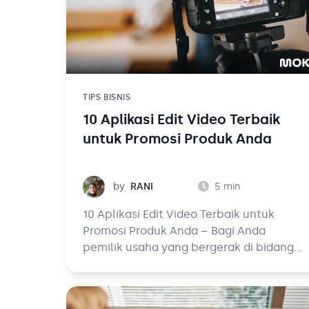
TIPS BISNIS
10 Aplikasi Edit Video Terbaik
untuk Promosi Produk Anda
Rani
by
RANI
5
min
10 Aplikasi Edit Video Terbaik untuk
Promosi Produk Anda – Bagi Anda
pemilik usaha yang bergerak di bidang
apapun di era digital saat ini, melakukan
promosi melalui media sosial adalah hal
yang sangat penting.