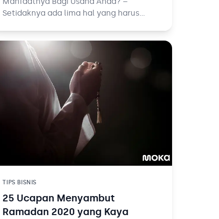
Manfaatnya Bagi Usaha Anda? –
Setidaknya ada lima hal yang harus
Anda ketahui sebelum memulai suatu
bisnis. Kelima hal ini mungkin kurang
terasa manfaatnya dalam jangka
pendek, tapi tanpanya Anda akan
cukup kesulitan untuk memastikan
usaha yang Anda bangun akan bertahan
lama.
TIPS BISNIS
25 Ucapan Menyambut
Ramadan 2020 yang Kaya